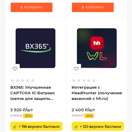
В КОРЗИНУ
В КОРЗИНУ
BX365: Улучшенная
Интеграция с
CAPTCHA 1С-Битрикс
HeadHunter (получение
(капча для защиты
вакансий с hh.ru)
форм от спама)
3 920
₽
/шт
2 400
₽
/шт
4 900
₽
3 000
₽
-
20
%
-
20
%
+ 196 вернем баллами
+ 120 вернем баллами