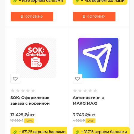
+ 1436 вернем баллами
+ 79.6 вернем баллами
В КОРЗИНУ
В КОРЗИНУ
SOK: Оформление
Автопостинг в
заказа с корзиной
МАКС(MAX)
13 425
₽
/шт
3 743
₽
/шт
17 900
₽
4 990
₽
-
25
%
-
25
%
+ 671.25 вернем баллами
+ 187.15 вернем баллами