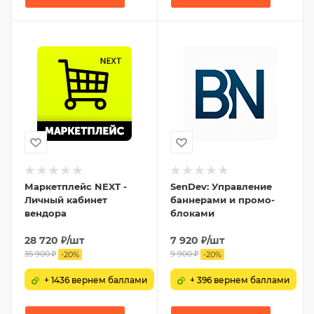
Маркетплейс NEXT -
SenDev: Управление
Личный кабинет
баннерами и промо-
вендора
блоками
28 720
₽
/шт
7 920
₽
/шт
35 900
₽
9 900
₽
-
20
%
-
20
%
+ 1436 вернем баллами
+ 396 вернем баллами