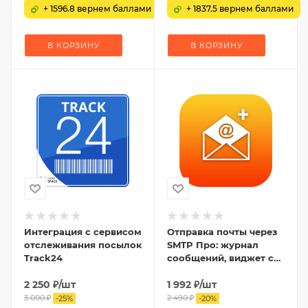
+ 1596.8 вернем баллами
+ 1837.5 вернем баллами
В КОРЗИНУ
В КОРЗИНУ
Интеграция с сервисом
Отправка почты через
отслеживания посылок
SMTP Про: журнал
Track24
сообщений, виджет с
графиком, статистика,
2 250
₽
/шт
DKIM-подпись
1 992
₽
/шт
3 000
₽
2 490
₽
-
25
%
-
20
%