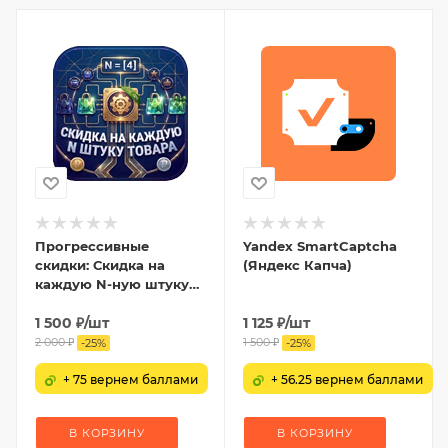
Прогрессивные
Yandex SmartCaptcha
скидки: Скидка на
(Яндекс Капча)
каждую N-ную штуку
товара
1 500
₽
/шт
1 125
₽
/шт
2 000
₽
1 500
₽
-
25
%
-
25
%
+ 75 вернем баллами
+ 56.25 вернем баллами
В КОРЗИНУ
В КОРЗИНУ