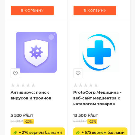
В КОРЗИНУ
В КОРЗИНУ
Антивирус: поиск
ProtoCorp.Медицина -
вирусов и троянов
веб-сайт медцентра с
каталогом товаров
5 520
₽
/шт
13 500
₽
/шт
6 900
₽
18 000
₽
-
20
%
-
25
%
+ 276 вернем баллами
+ 675 вернем баллами