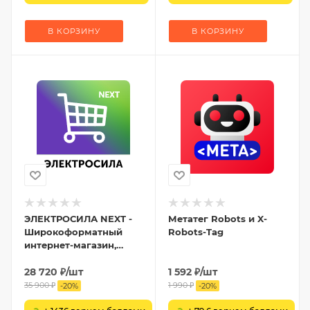
В КОРЗИНУ
В КОРЗИНУ
ЭЛЕКТРОСИЛА NEXT -
Метатег Robots и X-
Широкоформатный
Robots-Tag
интернет-магазин,
Маркетплейс,
Агрегатор товаров
28 720
₽
/шт
1 592
₽
/шт
35 900
₽
1 990
₽
-
20
%
-
20
%