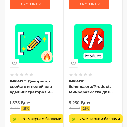
В КОРЗИНУ
В КОРЗИНУ
INRAISE: Декоратор
INRAISE:
свойств и полей для
Schema.org/Product.
администраторов и
Микроразметка для
контент-менеджеров
товаров: Product, Offer,
1 575
₽
/шт
AggregateOffer,
5 250
₽
/шт
OfferCatalog
2 100
₽
7 000
₽
-
25
%
-
25
%
+ 78.75 вернем баллами
+ 262.5 вернем баллами