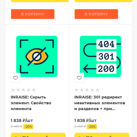
В КОРЗИНУ
В КОРЗИНУ
INRAISE: Скрыть
INRAISE: 301 редирект
элемент. Свойство
неактивных элементов
элемента
и разделов + при
изменении
1 838
₽
/шт
символьного кода
1 838
₽
/шт
(URL)
2 450
₽
2 450
₽
-
25
%
-
25
%