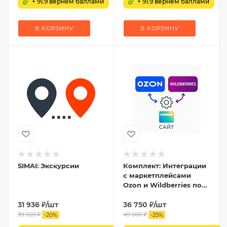
+ 91.9 вернем баллами
+ 91.9 вернем баллами
В КОРЗИНУ
В КОРЗИНУ
SIMAI: Экскурсии
Комплект: Интеграции
с маркетплейсами
Ozon и Wildberries по
API
31 936
₽
/шт
36 750
₽
/шт
39 920
₽
49 000
₽
-
20
%
-
25
%