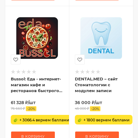
Bussol: Еда - интернет-
DENTAL.MED – сайт
магазин кафе и
Стоматологии с
ресторанов быстрого
модулем записи
питания
61 328
₽
/шт
36 000
₽
/шт
76 660
₽
45 000
₽
-
20
%
-
20
%
+ 3066.4 вернем баллами
+ 1800 вернем баллами
В КОРЗИНУ
В КОРЗИНУ