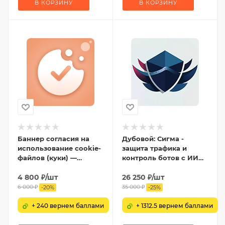
В КОРЗИНУ
В КОРЗИНУ
Баннер согласия на
Дубовой: Сигма -
использование cookie-
защита трафика и
файлов (куки) —
контроль ботов с ИИ
настройка cookies и
советником
ФЗ-152
4 800
₽
/шт
26 250
₽
/шт
6 000
₽
35 000
₽
-
20
%
-
25
%
+ 240 вернем баллами
+ 1312.5 вернем баллами