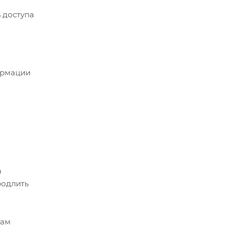
 доступа
ормации
а
родлить
вам