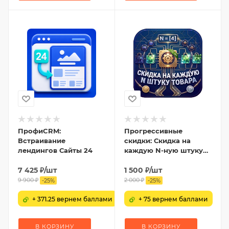
ПрофиCRM:
Прогрессивные
Встраивание
скидки: Скидка на
лендингов Сайты 24
каждую N-ную штуку
товара
7 425
₽
/шт
1 500
₽
/шт
9 900
₽
2 000
₽
-
25
%
-
25
%
+ 371.25 вернем баллами
+ 75 вернем баллами
В КОРЗИНУ
В КОРЗИНУ