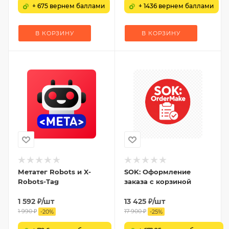
+ 675 вернем баллами
+ 1436 вернем баллами
В КОРЗИНУ
В КОРЗИНУ
Метатег Robots и X-
SOK: Оформление
Robots-Tag
заказа с корзиной
1 592
₽
/шт
13 425
₽
/шт
1 990
₽
17 900
₽
-
20
%
-
25
%