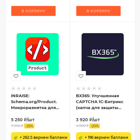
В КОРЗИНУ
В КОРЗИНУ
INRAISE:
BX365: Улучшенная
Schema.org/Product.
CAPTCHA 1С-Битрикс
Микроразметка для
(капча для защиты
товаров: Product, Offer,
форм от спама)
AggregateOffer,
5 250
₽
/шт
3 920
₽
/шт
OfferCatalog
7 000
₽
4 900
₽
-
25
%
-
20
%
+ 262.5 вернем баллами
+ 196 вернем баллами