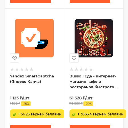
Yandex SmartCaptcha
Bussol: Еда - интернет-
(Яндекс Капча)
магазин кафе и
ресторанов быстрого
питания
1 125
₽
/шт
61 328
₽
/шт
1 500
₽
76 660
₽
-
25
%
-
20
%
+ 56.25 вернем баллами
+ 3066.4 вернем баллами