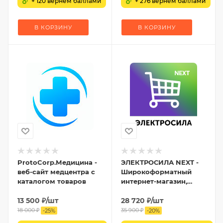
+ 120 вернем баллами
+ 276 вернем баллами
В КОРЗИНУ
В КОРЗИНУ
ProtoCorp.Медицина -
ЭЛЕКТРОСИЛА NEXT -
веб-сайт медцентра с
Широкоформатный
каталогом товаров
интернет-магазин,
Маркетплейс,
13 500
₽
/шт
Агрегатор товаров
28 720
₽
/шт
18 000
₽
35 900
₽
-
25
%
-
20
%