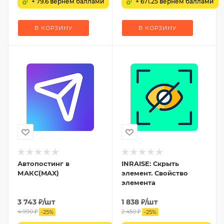
+ 79.6 вернем баллами
+ 671.25 вернем баллами
В КОРЗИНУ
В КОРЗИНУ
Автопостинг в
INRAISE: Скрыть
МАКС(MAX)
элемент. Свойство
элемента
3 743
₽
/шт
1 838
₽
/шт
4 990
₽
2 450
₽
-
25
%
-
25
%