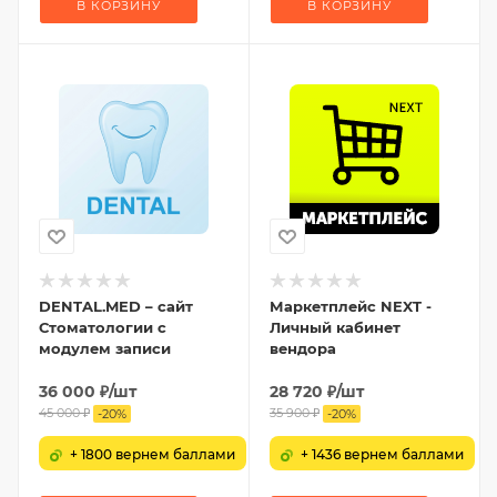
В КОРЗИНУ
В КОРЗИНУ
DENTAL.MED – сайт
Маркетплейс NEXT -
Стоматологии с
Личный кабинет
модулем записи
вендора
36 000
₽
/шт
28 720
₽
/шт
45 000
₽
35 900
₽
-
20
%
-
20
%
+ 1800 вернем баллами
+ 1436 вернем баллами