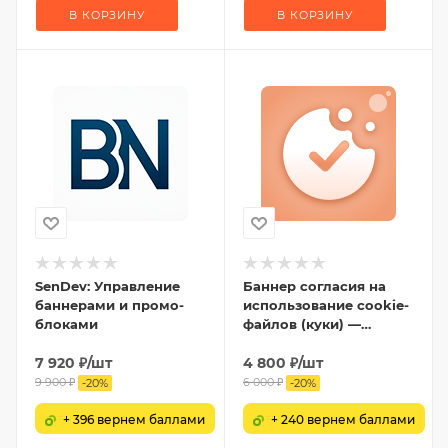
В КОРЗИНУ
В КОРЗИНУ
SenDev: Управление
Баннер согласия на
баннерами и промо-
использование cookie-
блоками
файлов (куки) —
настройка cookies и
7 920
₽
/шт
ФЗ-152
4 800
₽
/шт
9 900
₽
6 000
₽
-
20
%
-
20
%
+ 396 вернем баллами
+ 240 вернем баллами