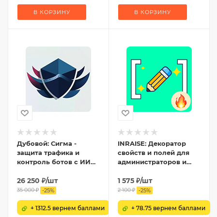
В КОРЗИНУ
В КОРЗИНУ
Дубовой: Сигма -
INRAISE: Декоратор
защита трафика и
свойств и полей для
контроль ботов с ИИ
администраторов и
советником
контент-менеджеров
26 250
₽
/шт
1 575
₽
/шт
35 000
₽
2 100
₽
-
25
%
-
25
%
+ 1312.5 вернем баллами
+ 78.75 вернем баллами