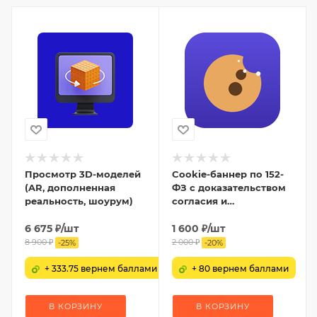
Просмотр 3D-моделей
Cookie-баннер по 152-
(AR, дополненная
ФЗ с доказательством
реальность, шоурум)
согласия и
блокировкой скриптов
6 675
₽
/шт
1 600
₽
/шт
8 900
₽
2 000
₽
-
25
%
-
20
%
+ 333.75 вернем баллами
+ 80 вернем баллами
В КОРЗИНУ
В КОРЗИНУ