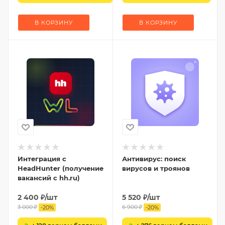
В КОРЗИНУ
В КОРЗИНУ
Интеграция с
Антивирус: поиск
HeadHunter (получение
вирусов и троянов
вакансий с hh.ru)
2 400
₽
/шт
5 520
₽
/шт
3 000
₽
6 900
₽
-
20
%
-
20
%