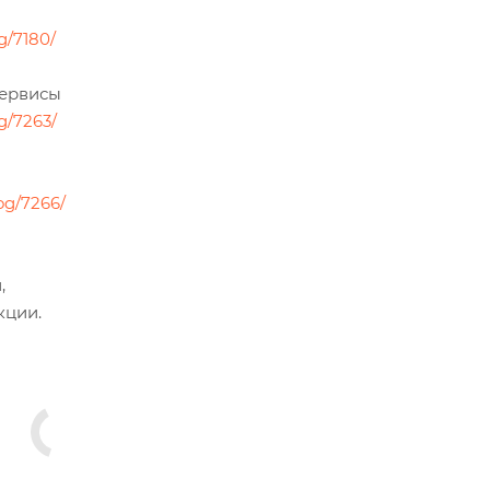
g/7180/
сервисы
g/7263/
og/7266/
,
кции.