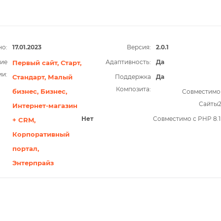
о:
17.01.2023
Версия:
2.0.1
ие
Адаптивность:
Да
Первый сайт,
Старт,
ии:
Стандарт,
Малый
Поддержка
Да
Композита:
бизнес,
Бизнес,
Совместимо
Сайты
Интернет-магазин
Нет
Совместимо с PHP 8.1
+ CRM,
Корпоративный
портал,
Энтерпрайз