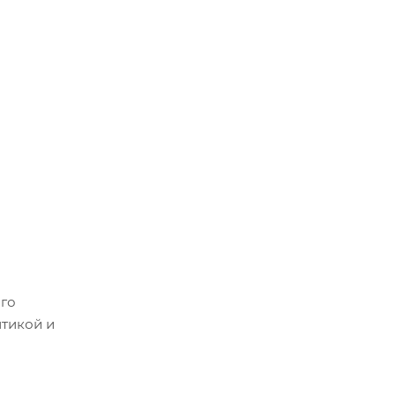
ого
итикой и