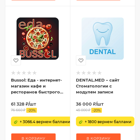
Bussol: Еда - интернет-
DENTAL.MED – сайт
магазин кафе и
Стоматологии с
ресторанов быстрого
модулем записи
питания
61 328
₽
/шт
36 000
₽
/шт
76 660
₽
45 000
₽
-
20
%
-
20
%
+ 3066.4 вернем баллами
+ 1800 вернем баллами
В КОРЗИНУ
В КОРЗИНУ