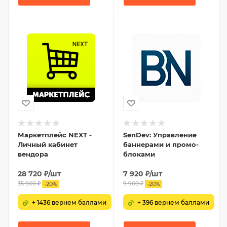
Маркетплейс NEXT -
SenDev: Управление
Личный кабинет
баннерами и промо-
вендора
блоками
28 720
₽
/шт
7 920
₽
/шт
35 900
₽
9 900
₽
-
20
%
-
20
%
+ 1436 вернем баллами
+ 396 вернем баллами