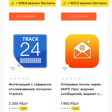
+ 1596.8 вернем баллами
+ 1837.5 вернем баллами
В КОРЗИНУ
В КОРЗИНУ
Интеграция с сервисом
Отправка почты через
отслеживания посылок
SMTP Про: журнал
Track24
сообщений, виджет с
графиком, статистика,
2 250
₽
/шт
DKIM-подпись
1 992
₽
/шт
3 000
₽
2 490
₽
-
25
%
-
20
%