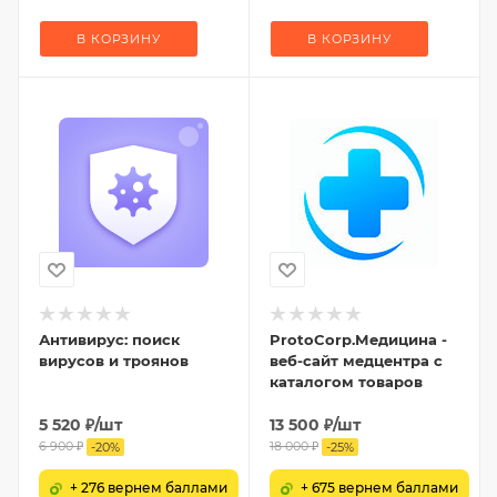
В КОРЗИНУ
В КОРЗИНУ
Антивирус: поиск
ProtoCorp.Медицина -
вирусов и троянов
веб-сайт медцентра с
каталогом товаров
5 520
₽
/шт
13 500
₽
/шт
6 900
₽
18 000
₽
-
20
%
-
25
%
+ 276 вернем баллами
+ 675 вернем баллами