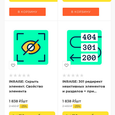
В КОРЗИНУ
В КОРЗИНУ
INRAISE: Скрыть
INRAISE: 301 редирект
элемент. Свойство
неактивных элементов
элемента
и разделов + при
изменении
1 838
₽
/шт
символьного кода
1 838
₽
/шт
(URL)
2 450
₽
2 450
₽
-
25
%
-
25
%