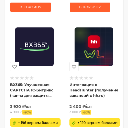
В КОРЗИНУ
В КОРЗИНУ
BX365: Улучшенная
Интеграция с
CAPTCHA 1С-Битрикс
HeadHunter (получение
(капча для защиты
вакансий с hh.ru)
форм от спама)
3 920
₽
/шт
2 400
₽
/шт
4 900
₽
3 000
₽
-
20
%
-
20
%
+ 196 вернем баллами
+ 120 вернем баллами