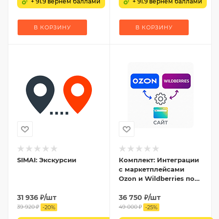
+ 91.9 вернем баллами
+ 91.9 вернем баллами
В КОРЗИНУ
В КОРЗИНУ
SIMAI: Экскурсии
Комплект: Интеграции
с маркетплейсами
Ozon и Wildberries по
API
31 936
₽
/шт
36 750
₽
/шт
39 920
₽
49 000
₽
-
20
%
-
25
%