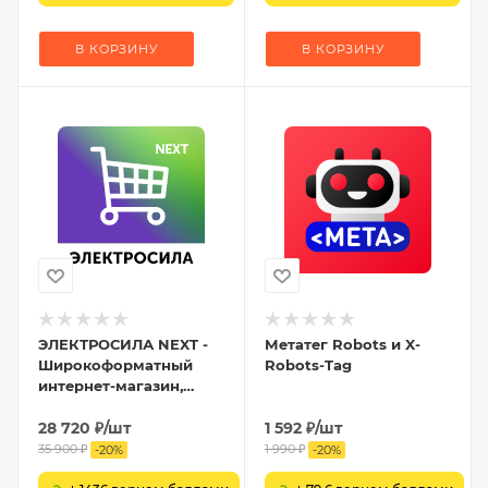
В КОРЗИНУ
В КОРЗИНУ
ЭЛЕКТРОСИЛА NEXT -
Метатег Robots и X-
Широкоформатный
Robots-Tag
интернет-магазин,
Маркетплейс,
Агрегатор товаров
28 720
₽
/шт
1 592
₽
/шт
35 900
₽
1 990
₽
-
20
%
-
20
%