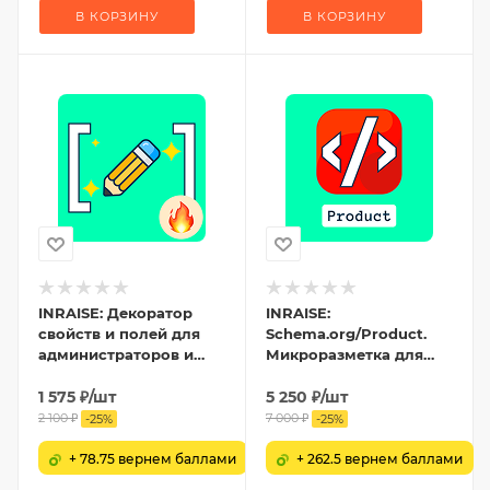
В КОРЗИНУ
В КОРЗИНУ
INRAISE: Декоратор
INRAISE:
свойств и полей для
Schema.org/Product.
администраторов и
Микроразметка для
контент-менеджеров
товаров: Product, Offer,
1 575
₽
/шт
AggregateOffer,
5 250
₽
/шт
OfferCatalog
2 100
₽
7 000
₽
-
25
%
-
25
%
+ 78.75 вернем баллами
+ 262.5 вернем баллами