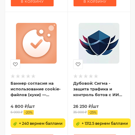
В КОРЗИНУ
В КОРЗИНУ
Баннер согласия на
Дубовой: Сигма -
использование cookie-
защита трафика и
файлов (куки) —
контроль ботов с ИИ
настройка cookies и
советником
ФЗ-152
4 800
₽
/шт
26 250
₽
/шт
6 000
₽
35 000
₽
-
20
%
-
25
%
+ 240 вернем баллами
+ 1312.5 вернем баллами