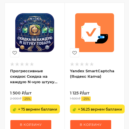
Прогрессивные
Yandex SmartCaptcha
скидки: Скидка на
(Яндекс Капча)
каждую N-ную штуку
товара
1 500
₽
/шт
1 125
₽
/шт
2 000
₽
1 500
₽
-
25
%
-
25
%
+ 75 вернем баллами
+ 56.25 вернем баллами
В КОРЗИНУ
В КОРЗИНУ