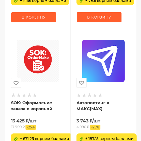
+ 1436 вернем баллами
+ 79.6 вернем баллами
В КОРЗИНУ
В КОРЗИНУ
SOK: Оформление
Автопостинг в
заказа с корзиной
МАКС(MAX)
13 425
₽
/шт
3 743
₽
/шт
17 900
₽
4 990
₽
-
25
%
-
25
%
+ 671.25 вернем баллами
+ 187.15 вернем баллами