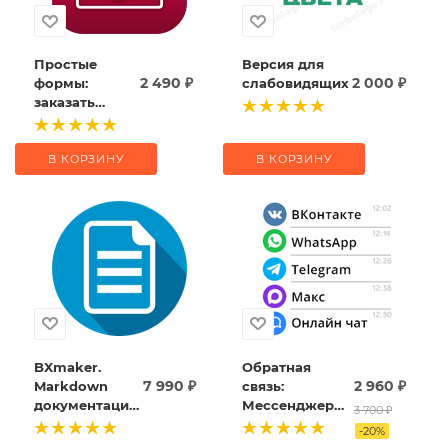
Простые
Версия для
2 490
₽
2 000
₽
формы:
слабовидящих
заказать
звонок,
купить в 1
клик,
В КОРЗИНУ
В КОРЗИНУ
обратная
связь, sms,
email,
telegram,
popup-форма
BXmaker.
Обратная
7 990
₽
2 960
₽
Markdown
связь:
документация,
Мессенджеры
3 700
₽
база знаний +
и социальные
-
20
%
ИИ
сети для связи