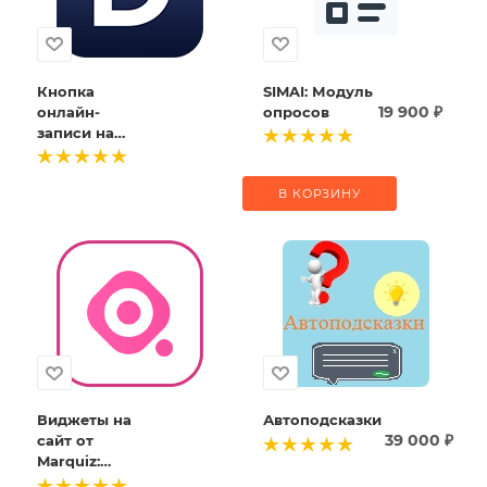
Кнопка
SIMAI: Модуль
19 900
₽
онлайн-
опросов
записи на
сайт от DIKIDI
В КОРЗИНУ
Виджеты на
Автоподсказки
39 000
₽
сайт от
Marquiz:
конструктор