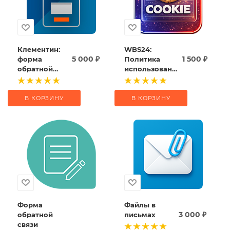
Клементин:
WBS24:
5 000
₽
1 500
₽
форма
Политика
обратной
использования
связи
cookie
(согласно
ФЗ-152)
В КОРЗИНУ
В КОРЗИНУ
Форма
Файлы в
3 000
₽
обратной
письмах
связи