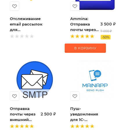
Отслеживание
Ammina:
3 500
₽
email рассылок
Отправка
для
почты через
7 000
₽
Яндекс.Метрика
SMTP и DKIM
-
50
%
подпись
(Битрикс,
В КОРЗИНУ
коробка
Битрикс24,
Интернет-
магазин+CRM)
Отправка
Пуш-
2 500
₽
почты через
уведомления
внешний
для 1С-
SMTP
Битрикс.