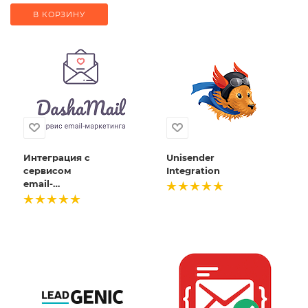
Модуль
отправки
В КОРЗИНУ
сообщений с
настройкой
фильтров.
Интеграция с
Unisender
сервисом
Integration
email-
рассылок
DashaMail