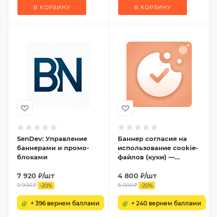
В КОРЗИНУ
В КОРЗИНУ
SenDev: Управление
Баннер согласия на
баннерами и промо-
использование cookie-
блоками
файлов (куки) —
настройка cookies и
7 920
₽
/шт
ФЗ-152
4 800
₽
/шт
9 900
₽
6 000
₽
-
20
%
-
20
%
+ 396 вернем баллами
+ 240 вернем баллами