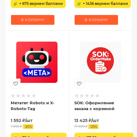
+ 675 вернем баллами
+ 1436 вернем баллами
В КОРЗИНУ
В КОРЗИНУ
Метатег Robots и X-
SOK: Оформление
Robots-Tag
заказа с корзиной
1 592
₽
/шт
13 425
₽
/шт
1 990
₽
17 900
₽
-
20
%
-
25
%