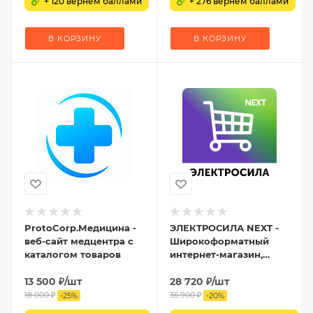
+ 120 вернем баллами
+ 276 вернем баллами
В КОРЗИНУ
В КОРЗИНУ
ProtoCorp.Медицина -
ЭЛЕКТРОСИЛА NEXT -
веб-сайт медцентра с
Широкоформатный
каталогом товаров
интернет-магазин,
Маркетплейс,
13 500
₽
/шт
Агрегатор товаров
28 720
₽
/шт
18 000
₽
35 900
₽
-
25
%
-
20
%