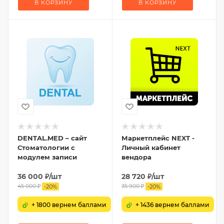
В КОРЗИНУ
В КОРЗИНУ
DENTAL.MED – сайт
Маркетплейс NEXT -
Стоматологии с
Личный кабинет
модулем записи
вендора
36 000
₽
/шт
28 720
₽
/шт
45 000
₽
35 900
₽
-
20
%
-
20
%
+ 1800 вернем баллами
+ 1436 вернем баллами