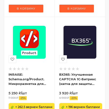
В КОРЗИНУ
В КОРЗИНУ
INRAISE:
BX365: Улучшенная
Schema.org/Product.
CAPTCHA 1С-Битрикс
Микроразметка для
(капча для защиты
товаров: Product, Offer,
форм от спама)
AggregateOffer,
5 250
₽
/шт
3 920
₽
/шт
OfferCatalog
7 000
₽
4 900
₽
-
25
%
-
20
%
+ 262.5 вернем баллами
+ 196 вернем баллами