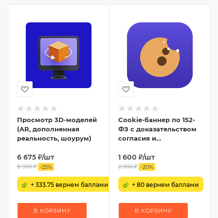
Просмотр 3D-моделей
Cookie-баннер по 152-
(AR, дополненная
ФЗ с доказательством
реальность, шоурум)
согласия и
блокировкой скриптов
6 675
₽
/шт
1 600
₽
/шт
8 900
₽
2 000
₽
-
25
%
-
20
%
+ 333.75 вернем баллами
+ 80 вернем баллами
В КОРЗИНУ
В КОРЗИНУ