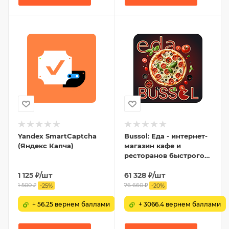
Yandex SmartCaptcha
Bussol: Еда - интернет-
(Яндекс Капча)
магазин кафе и
ресторанов быстрого
питания
1 125
₽
/шт
61 328
₽
/шт
1 500
₽
76 660
₽
-
25
%
-
20
%
+ 56.25 вернем баллами
+ 3066.4 вернем баллами