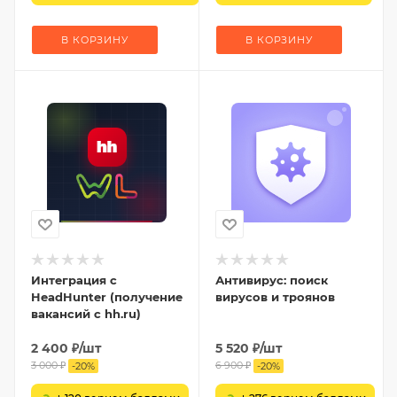
В КОРЗИНУ
В КОРЗИНУ
Интеграция с
Антивирус: поиск
HeadHunter (получение
вирусов и троянов
вакансий с hh.ru)
2 400
₽
/шт
5 520
₽
/шт
3 000
₽
6 900
₽
-
20
%
-
20
%