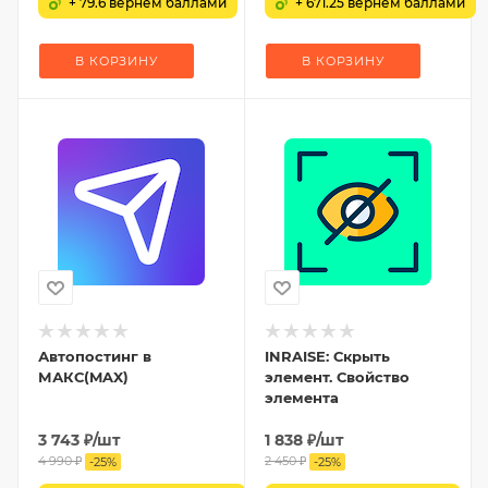
+ 79.6 вернем баллами
+ 671.25 вернем баллами
В КОРЗИНУ
В КОРЗИНУ
Автопостинг в
INRAISE: Скрыть
МАКС(MAX)
элемент. Свойство
элемента
3 743
₽
/шт
1 838
₽
/шт
4 990
₽
2 450
₽
-
25
%
-
25
%