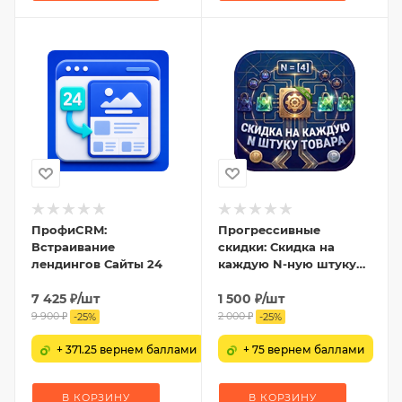
ПрофиCRM:
Прогрессивные
Встраивание
скидки: Скидка на
лендингов Сайты 24
каждую N-ную штуку
товара
7 425
₽
/шт
1 500
₽
/шт
9 900
₽
2 000
₽
-
25
%
-
25
%
+ 371.25 вернем баллами
+ 75 вернем баллами
В КОРЗИНУ
В КОРЗИНУ