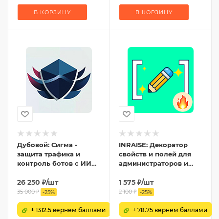
В КОРЗИНУ
В КОРЗИНУ
Дубовой: Сигма -
INRAISE: Декоратор
защита трафика и
свойств и полей для
контроль ботов с ИИ
администраторов и
советником
контент-менеджеров
26 250
₽
/шт
1 575
₽
/шт
35 000
₽
2 100
₽
-
25
%
-
25
%
+ 1312.5 вернем баллами
+ 78.75 вернем баллами