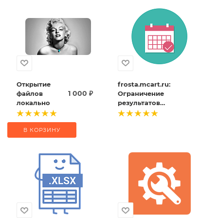
Открытие
frosta.mcart.ru:
1 000
₽
файлов
Ограничение
локально
результатов
поиска
разделом
Диска.
В КОРЗИНУ