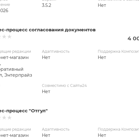
ление
3.5.2
Нет
2026
ес-процесс согласования документов
4 0
дящие редакции
Адаптивность
Поддержка Компози
нет-магазин
Нет
Нет
,
оративный
л, Энтерпрайз
я
Совместимо с Сайты24
Нет
ес-процесс "Отгул"
дящие редакции
Адаптивность
Поддержка Компози
нет-магазин
Нет
Нет