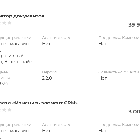
ратор документов
39 
дящие редакции
Адаптивность
Поддержка Компози
нет-магазин
Нет
Нет
,
оративный
л, Энтерпрайз
днее
Версия
Совместимо с Сайты
ление
2.2.0
Нет
2024
вити «Изменить элемент CRM»
3 0
дящие редакции
Адаптивность
Поддержка Компози
нет-магазин
Нет
Нет
,