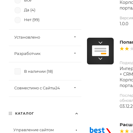
Все
Корп
порта
Да (
4
)
Верси
Нет (
99
)
1.0.0
Установлено
Попа
Разработчик
Подхо
Интер
В наличии (
18
)
+ CRM
Корп
порта
Совместимо с Сайты24
После
обнов
03.12.
КАТАЛОГ
Расш
Управление сайтом