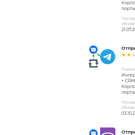
Корп
порта
После
обнов
21.07.
Отпр
Подхо
Интер
+ CRM
Корп
порта
После
обнов
03.10.
Отпр