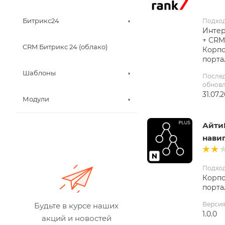
Битрикс24
Подхо
Интер
+ CRM
CRM Битрикс 24 (облако)
Корп
порта
Шаблоны
После
обнов
31.07.
Модули
Айти
нави
Подхо
Корп
порта
Верси
Будьте в курсе наших
1.0.0
акций и новостей