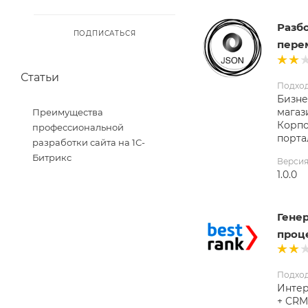
Разб
ПОДПИСАТЬСЯ
пере
Статьи
Подхо
Бизне
магаз
Преимущества
Корп
профессиональной
порта
разработки сайта на 1С-
Битрикс
Верси
1.0.0
Генер
проц
Подхо
Интер
+ CRM