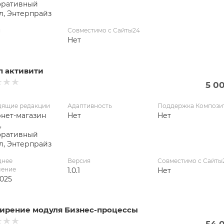
оративный
л, Энтерпрайз
я
Совместимо с Сайты24
Нет
п активити
5 0
дящие редакции
Адаптивность
Поддержка Компози
нет-магазин
Нет
Нет
,
оративный
л, Энтерпрайз
днее
Версия
Совместимо с Сайты
ление
1.0.1
Нет
2025
ирение модуля Бизнес-процессы
54 