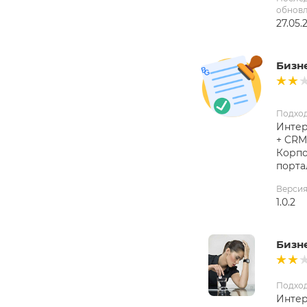
обнов
27.05.
Бизн
Подхо
Интер
+ CRM
Корп
порта
Верси
1.0.2
Бизн
Подхо
Интер