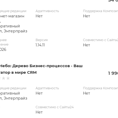
дящие редакции
Адаптивность
Поддержка Компози
нет-магазин
Нет
Нет
,
оративный
л, Энтерпрайз
днее
Версия
Совместимо с Сайты
ление
1.14.11
Нет
2026
Небо: Дерево Бизнес-процессов - Ваш
гатор в мире CRM
1 9
дящие редакции
Адаптивность
Поддержка Компози
оративный
Нет
Нет
л, Энтерпрайз
я
Совместимо с Сайты24
Нет