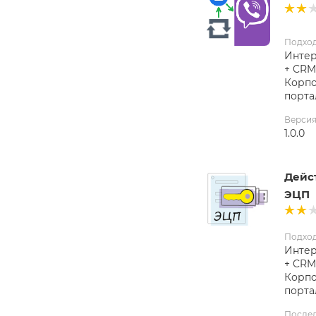
Подхо
Интер
+ CRM
Корп
порта
Верси
1.0.0
Дейс
ЭЦП
Подхо
Интер
+ CRM
Корп
порта
После