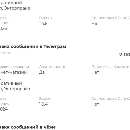
оративный
л, Энтерпрайз
днее
Версия
Совместимо с Сайты
ление
1.4.8
Нет
2026
авка сообщений в Телеграм
2 0
дящие редакции
Адаптивность
Поддержка Компози
нет-магазин
Да
Нет
,
оративный
л, Энтерпрайз
днее
Версия
Совместимо с Сайты
ление
1.0.4
Нет
2024
авка сообщений в Viber