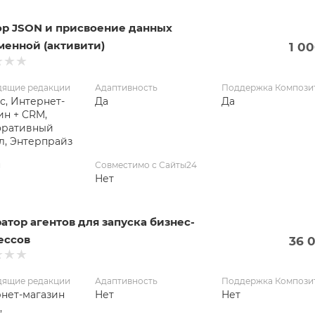
ор JSON и присвоение данных
менной (активити)
1 0
дящие редакции
Адаптивность
Поддержка Компози
с, Интернет-
Да
Да
ин + CRM,
оративный
л, Энтерпрайз
я
Совместимо с Сайты24
Нет
атор агентов для запуска бизнес-
ессов
36 
дящие редакции
Адаптивность
Поддержка Компози
нет-магазин
Нет
Нет
,