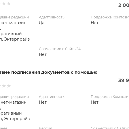
2 0
дящие редакции
Адаптивность
Поддержка Компози
нет-магазин
Да
Нет
,
оративный
л, Энтерпрайз
я
Совместимо с Сайты24
Нет
твие подписания документов с помощью
39 
дящие редакции
Адаптивность
Поддержка Компози
нет-магазин
Нет
Нет
,
оративный
л, Энтерпрайз
днее
Версия
Совместимо с Сайты