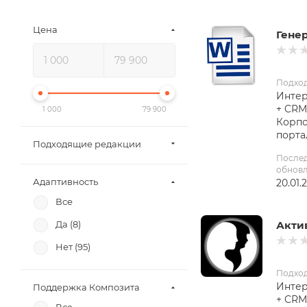
Цена
Гене
Подхо
Интер
+ CRM
1 000
79 900
Корп
порта
Подходящие редакции
После
обнов
Адаптивность
20.01.
Все
Да (
8
)
Акти
Нет (
95
)
Подхо
Интер
Поддержка Композита
+ CRM