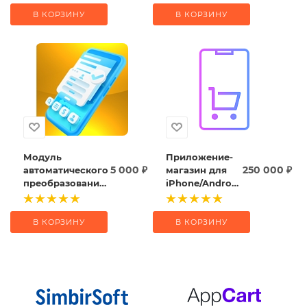
Конструктор
android
В КОРЗИНУ
В КОРЗИНУ
запросов
Модуль
Приложение-
5 000
₽
250 000
₽
автоматического
магазин для
преобразования
iPhone/Android
сайта в
(React native)
приложение для
Android / iOS
В КОРЗИНУ
В КОРЗИНУ
(PWA)