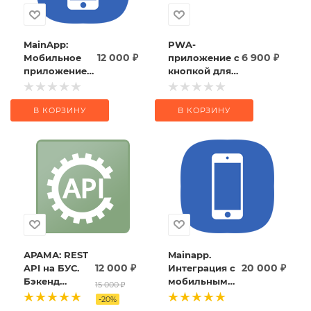
MainApp:
PWA-
12 000
₽
6 900
₽
Мобильное
приложение с
приложение
кнопкой для
для сайта (iOS
установки
и Android)
В КОРЗИНУ
В КОРЗИНУ
АРАМА: REST
Mainapp.
12 000
₽
20 000
₽
API на БУС.
Интеграция с
Бэкенд
мобильным
15 000
₽
мобильных
приложением
-
20
%
приложений.
для ios и