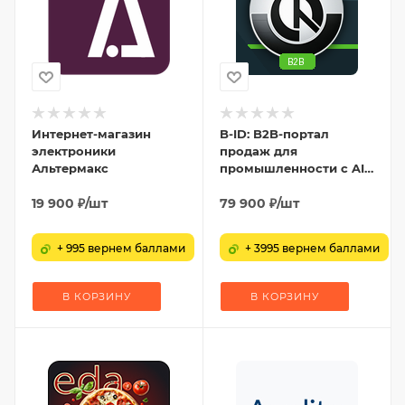
Интернет-магазин
B-ID: B2B-портал
электроники
продаж для
Альтермакс
промышленности с AI-
разбором
19 900
₽
/шт
спецификаций,
79 900
₽
/шт
заявками и КП
+ 995 вернем баллами
+ 3995 вернем баллами
В КОРЗИНУ
В КОРЗИНУ