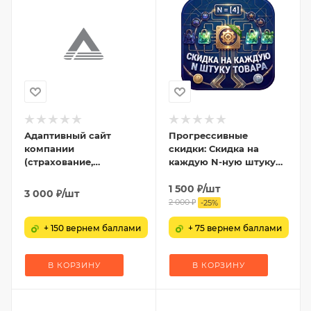
Адаптивный сайт
Прогрессивные
компании
скидки: Скидка на
(страхование,
каждую N-ную штуку
консалтинг,
товара
юридические услуги,
1 500
₽
/шт
3 000
₽
/шт
бухгалтерские услуги)
2 000
₽
-
25
%
+ 150 вернем баллами
+ 75 вернем баллами
В КОРЗИНУ
В КОРЗИНУ