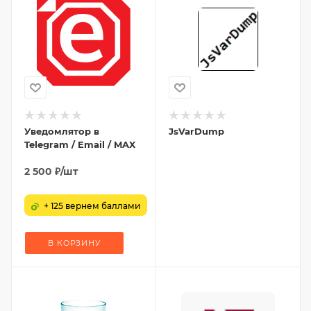
Уведомлятор в
JsVarDump
Telegram / Email / MAX
2 500
₽
/шт
+ 125 вернем баллами
В КОРЗИНУ