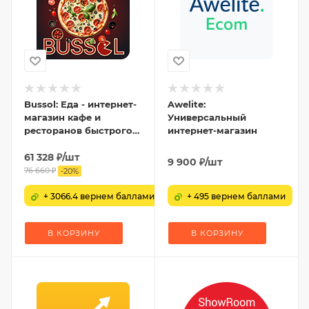
Bussol: Еда - интернет-
Awelite:
магазин кафе и
Универсальный
ресторанов быстрого
интернет-магазин
питания
61 328
₽
/шт
9 900
₽
/шт
76 660
₽
-
20
%
+ 3066.4 вернем баллами
+ 495 вернем баллами
В КОРЗИНУ
В КОРЗИНУ