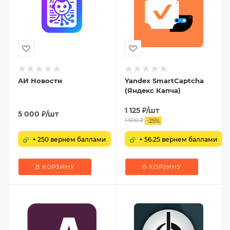
АИ Новости
Yandex SmartCaptcha
(Яндекс Капча)
1 125
₽
/шт
5 000
₽
/шт
1 500
₽
-
25
%
+ 250 вернем баллами
+ 56.25 вернем баллами
В КОРЗИНУ
В КОРЗИНУ