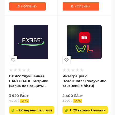
В КОРЗИНУ
В КОРЗИНУ
BX365: Улучшенная
Интеграция с
CAPTCHA 1С-Битрикс
HeadHunter (получение
(капча для защиты
вакансий с hh.ru)
форм от спама)
3 920
₽
/шт
2 400
₽
/шт
4 900
₽
3 000
₽
-
20
%
-
20
%
+ 196 вернем баллами
+ 120 вернем баллами