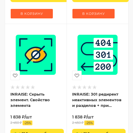
В КОРЗИНУ
В КОРЗИНУ
INRAISE: Скрыть
INRAISE: 301 редирект
элемент. Свойство
неактивных элементов
элемента
и разделов + при
изменении
1 838
₽
/шт
символьного кода
1 838
₽
/шт
(URL)
2 450
₽
2 450
₽
-
25
%
-
25
%