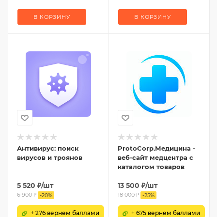
В КОРЗИНУ
В КОРЗИНУ
Антивирус: поиск
ProtoCorp.Медицина -
вирусов и троянов
веб-сайт медцентра с
каталогом товаров
5 520
₽
/шт
13 500
₽
/шт
6 900
₽
18 000
₽
-
20
%
-
25
%
+ 276 вернем баллами
+ 675 вернем баллами