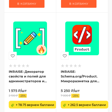
В КОРЗИНУ
В КОРЗИНУ
INRAISE: Декоратор
INRAISE:
свойств и полей для
Schema.org/Product.
администраторов и
Микроразметка для
контент-менеджеров
товаров: Product, Offer,
1 575
₽
/шт
AggregateOffer,
5 250
₽
/шт
OfferCatalog
2 100
₽
7 000
₽
-
25
%
-
25
%
+ 78.75 вернем баллами
+ 262.5 вернем баллами