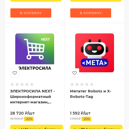
В КОРЗИНУ
В КОРЗИНУ
ЭЛЕКТРОСИЛА NEXT -
Метатег Robots и X-
Широкоформатный
Robots-Tag
интернет-магазин,
Маркетплейс,
Агрегатор товаров
28 720
₽
/шт
1 592
₽
/шт
35 900
₽
1 990
₽
-
20
%
-
20
%