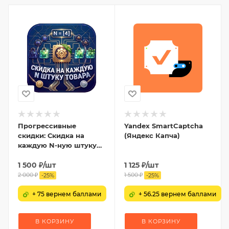
Прогрессивные
Yandex SmartCaptcha
скидки: Скидка на
(Яндекс Капча)
каждую N-ную штуку
товара
1 500
₽
/шт
1 125
₽
/шт
2 000
₽
1 500
₽
-
25
%
-
25
%
+ 75 вернем баллами
+ 56.25 вернем баллами
В КОРЗИНУ
В КОРЗИНУ