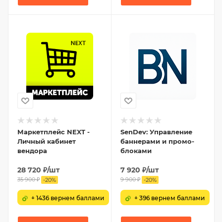
Маркетплейс NEXT -
SenDev: Управление
Личный кабинет
баннерами и промо-
вендора
блоками
28 720
₽
/шт
7 920
₽
/шт
35 900
₽
9 900
₽
-
20
%
-
20
%
+ 1436 вернем баллами
+ 396 вернем баллами