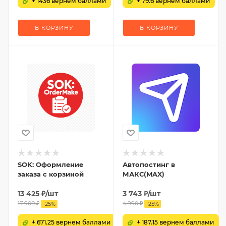
+ 1436 вернем баллами
+ 79.6 вернем баллами
В КОРЗИНУ
В КОРЗИНУ
SOK: Оформление
Автопостинг в
заказа с корзиной
МАКС(MAX)
13 425
₽
/шт
3 743
₽
/шт
17 900
₽
4 990
₽
-
25
%
-
25
%
+ 671.25 вернем баллами
+ 187.15 вернем баллами