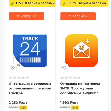
+ 1596.8 вернем баллами
+ 1837.5 вернем баллами
В КОРЗИНУ
В КОРЗИНУ
Интеграция с сервисом
Отправка почты через
отслеживания посылок
SMTP Про: журнал
Track24
сообщений, виджет с
графиком, статистика,
2 250
₽
/шт
DKIM-подпись
1 992
₽
/шт
3 000
₽
2 490
₽
-
25
%
-
20
%