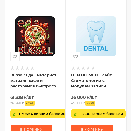
Bussol: Еда - интернет-
DENTAL.MED – сайт
магазин кафе и
Стоматологии с
ресторанов быстрого
модулем записи
питания
61 328
₽
/шт
36 000
₽
/шт
76 660
₽
45 000
₽
-
20
%
-
20
%
+ 3066.4 вернем баллами
+ 1800 вернем баллами
В КОРЗИНУ
В КОРЗИНУ