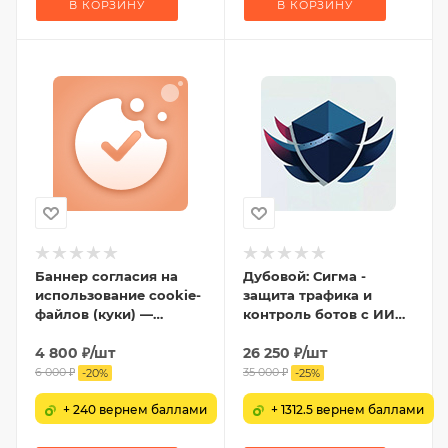
В КОРЗИНУ
В КОРЗИНУ
Баннер согласия на
Дубовой: Сигма -
использование cookie-
защита трафика и
файлов (куки) —
контроль ботов с ИИ
настройка cookies и
советником
ФЗ-152
4 800
₽
/шт
26 250
₽
/шт
6 000
₽
35 000
₽
-
20
%
-
25
%
+ 240 вернем баллами
+ 1312.5 вернем баллами