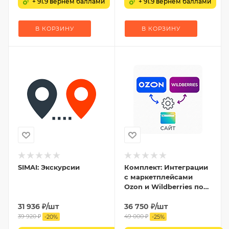
+ 91.9 вернем баллами
+ 91.9 вернем баллами
В КОРЗИНУ
В КОРЗИНУ
SIMAI: Экскурсии
Комплект: Интеграции
с маркетплейсами
Ozon и Wildberries по
API
31 936
₽
/шт
36 750
₽
/шт
39 920
₽
49 000
₽
-
20
%
-
25
%