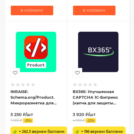
В КОРЗИНУ
В КОРЗИНУ
INRAISE:
BX365: Улучшенная
Schema.org/Product.
CAPTCHA 1С-Битрикс
Микроразметка для
(капча для защиты
товаров: Product, Offer,
форм от спама)
AggregateOffer,
5 250
₽
/шт
3 920
₽
/шт
OfferCatalog
7 000
₽
4 900
₽
-
25
%
-
20
%
+ 262.5 вернем баллами
+ 196 вернем баллами