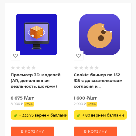
Просмотр 3D-моделей
Cookie-баннер по 152-
(AR, дополненная
ФЗ с доказательством
реальность, шоурум)
согласия и
блокировкой скриптов
6 675
₽
/шт
1 600
₽
/шт
8 900
₽
2 000
₽
-
25
%
-
20
%
+ 333.75 вернем баллами
+ 80 вернем баллами
В КОРЗИНУ
В КОРЗИНУ