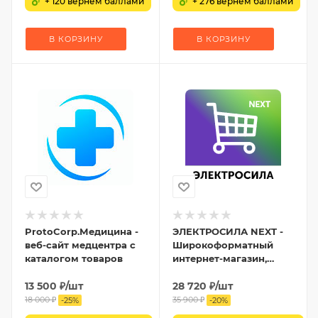
+ 120 вернем баллами
+ 276 вернем баллами
В КОРЗИНУ
В КОРЗИНУ
ProtoCorp.Медицина -
ЭЛЕКТРОСИЛА NEXT -
веб-сайт медцентра с
Широкоформатный
каталогом товаров
интернет-магазин,
Маркетплейс,
13 500
₽
/шт
Агрегатор товаров
28 720
₽
/шт
18 000
₽
35 900
₽
-
25
%
-
20
%