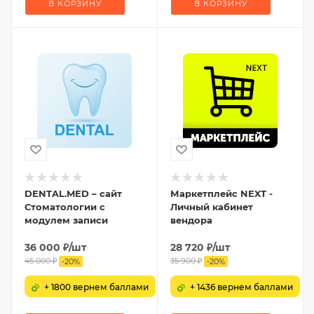
В КОРЗИНУ
В КОРЗИНУ
DENTAL.MED – сайт
Маркетплейс NEXT -
Стоматологии с
Личный кабинет
модулем записи
вендора
36 000
₽
/шт
28 720
₽
/шт
45 000
₽
35 900
₽
-
20
%
-
20
%
+ 1800 вернем баллами
+ 1436 вернем баллами