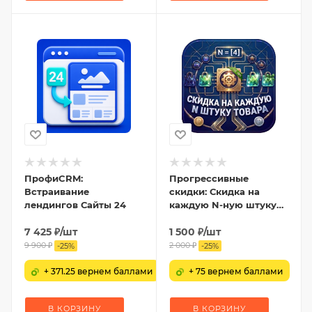
ПрофиCRM:
Прогрессивные
Встраивание
скидки: Скидка на
лендингов Сайты 24
каждую N-ную штуку
товара
7 425
₽
/шт
1 500
₽
/шт
9 900
₽
2 000
₽
-
25
%
-
25
%
+ 371.25 вернем баллами
+ 75 вернем баллами
В КОРЗИНУ
В КОРЗИНУ