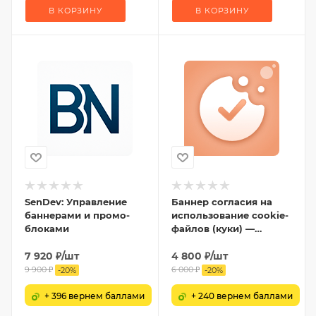
В КОРЗИНУ
В КОРЗИНУ
SenDev: Управление
Баннер согласия на
баннерами и промо-
использование cookie-
блоками
файлов (куки) —
настройка cookies и
7 920
₽
/шт
ФЗ-152
4 800
₽
/шт
9 900
₽
6 000
₽
-
20
%
-
20
%
+ 396 вернем баллами
+ 240 вернем баллами