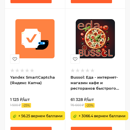
Yandex SmartCaptcha
Bussol: Еда - интернет-
(Яндекс Капча)
магазин кафе и
ресторанов быстрого
питания
1 125
₽
/шт
61 328
₽
/шт
1 500
₽
76 660
₽
-
25
%
-
20
%
+ 56.25 вернем баллами
+ 3066.4 вернем баллами