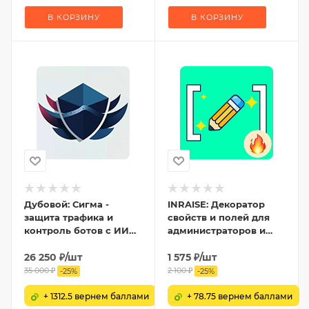
В КОРЗИНУ
В КОРЗИНУ
Дубовой: Сигма -
INRAISE: Декоратор
защита трафика и
свойств и полей для
контроль ботов с ИИ
администраторов и
советником
контент-менеджеров
26 250
₽
/шт
1 575
₽
/шт
35 000
₽
2 100
₽
-
25
%
-
25
%
+ 1312.5 вернем баллами
+ 78.75 вернем баллами