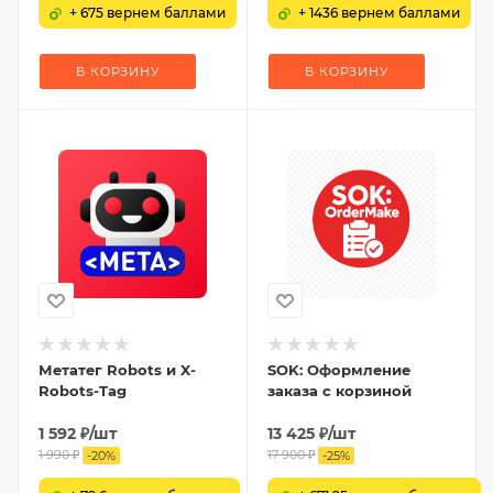
+ 675 вернем баллами
+ 1436 вернем баллами
В КОРЗИНУ
В КОРЗИНУ
Метатег Robots и X-
SOK: Оформление
Robots-Tag
заказа с корзиной
1 592
₽
/шт
13 425
₽
/шт
1 990
₽
17 900
₽
-
20
%
-
25
%