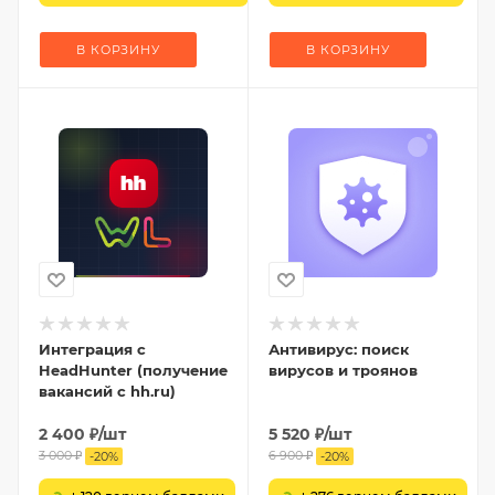
В КОРЗИНУ
В КОРЗИНУ
Интеграция с
Антивирус: поиск
HeadHunter (получение
вирусов и троянов
вакансий с hh.ru)
2 400
₽
/шт
5 520
₽
/шт
3 000
₽
6 900
₽
-
20
%
-
20
%