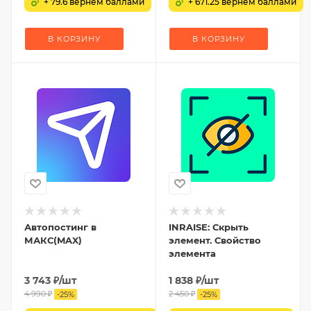
+ 79.6 вернем баллами
+ 671.25 вернем баллами
В КОРЗИНУ
В КОРЗИНУ
Автопостинг в
INRAISE: Скрыть
МАКС(MAX)
элемент. Свойство
элемента
3 743
₽
/шт
1 838
₽
/шт
4 990
₽
2 450
₽
-
25
%
-
25
%