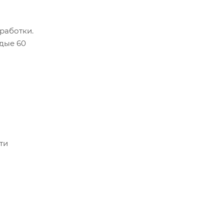
работки.
дые 60
ти