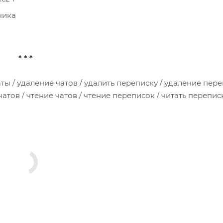
чика
* * *
чаты / удаление чатов / удалить переписку / удаление пере
атов / чтение чатов / чтение переписок / читать переписк