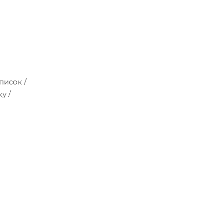
писок /
у /