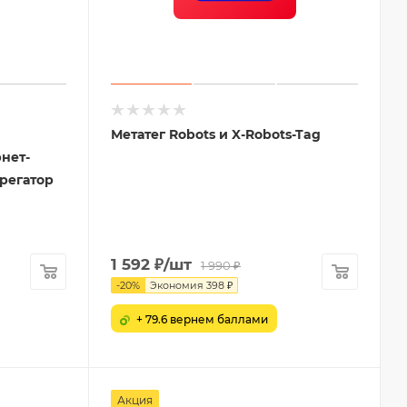
Метатег Robots и X-Robots-Tag
нет-
грегатор
1 592
₽
/шт
1 990
₽
-
20
%
Экономия
398
₽
+ 79.6 вернем баллами
Акция