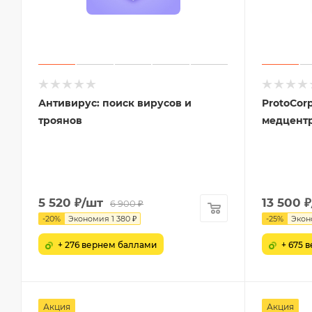
Антивирус: поиск вирусов и
ProtoCor
троянов
медцентр
5 520
₽
/шт
13 500
₽
6 900
₽
-
20
%
Экономия
1 380
₽
-
25
%
Экон
+ 276 вернем баллами
+ 675 
Акция
Акция