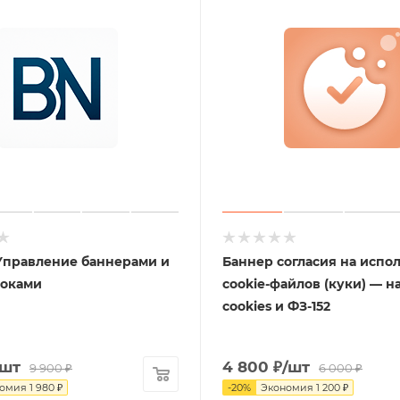
Управление баннерами и
Баннер согласия на испо
локами
cookie-файлов (куки) — н
cookies и ФЗ-152
/шт
4 800
₽
/шт
9 900
₽
6 000
₽
номия
1 980
₽
-
20
%
Экономия
1 200
₽