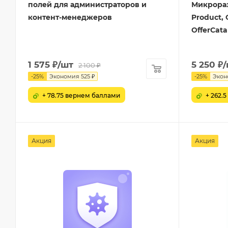
полей для администраторов и
Микрораз
контент-менеджеров
Product, 
OfferCata
1 575
₽
/шт
5 250
₽
2 100
₽
-
25
%
Экономия
525
₽
-
25
%
Экон
+ 78.75 вернем баллами
+ 262.
Акция
Акция