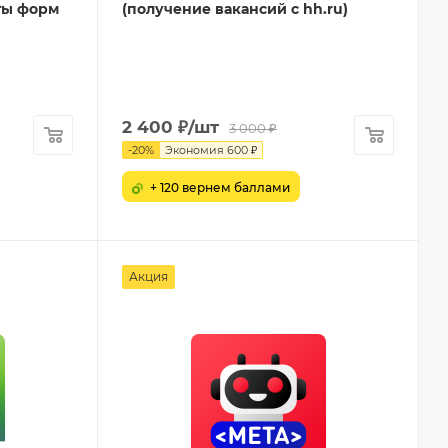
ты форм
(получение вакансий с hh.ru)
2 400
₽
/шт
3 000
₽
-
20
%
Экономия
600
₽
+ 120 вернем баллами
Акция