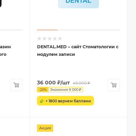
газин
DENTAL.MED – сайт Стоматологии с
ого
модулем записи
36 000
₽
/шт
45 000
₽
-
20
%
Экономия
9 000
₽
+ 1800 вернем баллами
Акция