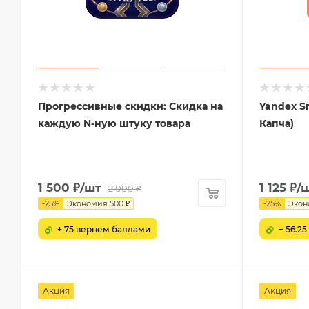
Прогрессивные скидки: Скидка на
Yandex S
каждую N-ную штуку товара
Капча)
1 500
₽
/шт
1 125
₽
/
2 000
₽
-
25
%
Экономия
500
₽
-
25
%
Экон
+ 75 вернем баллами
+ 56.2
Акция
Акция