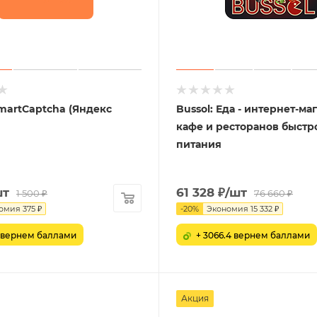
martCaptcha (Яндекс
Bussol: Еда - интернет-ма
кафе и ресторанов быстр
питания
шт
61 328
₽
/шт
1 500
₽
76 660
₽
омия
375
₽
-
20
%
Экономия
15 332
₽
5 вернем баллами
+ 3066.4 вернем баллами
Акция