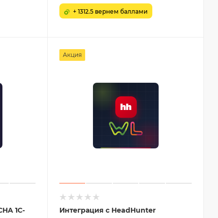
+ 1312.5 вернем баллами
Акция
HA 1С-
Интеграция с HeadHunter