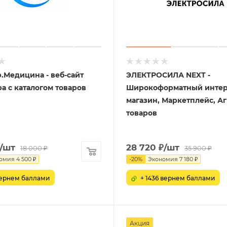
p.Медицина - веб-сайт
ЭЛЕКТРОСИЛА NEXT -
а с каталогом товаров
Широкоформатный интер
магазин, Маркетплейс, А
товаров
/шт
28 720
₽
/шт
18 000
₽
35 900
₽
омия
4 500
₽
-
20
%
Экономия
7 180
₽
вернем баллами
+ 1436 вернем баллами
Акция