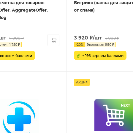
метка для товаров:
Битрикс (капча для защи
Offer, AggregateOffer,
от спама)
log
/шт
3 920
₽
/шт
7 000
₽
4 900
₽
омия
1 750
₽
-
20
%
Экономия
980
₽
5 вернем баллами
+ 196 вернем баллами
Акция