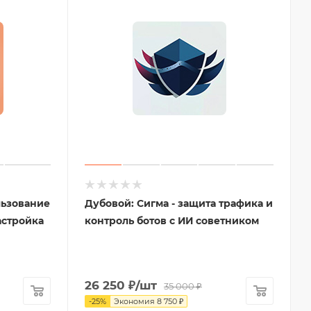
льзование
Дубовой: Сигма - защита трафика и
астройка
контроль ботов с ИИ советником
26 250
₽
/шт
35 000
₽
-
25
%
Экономия
8 750
₽