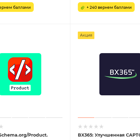
вернем баллами
+ 240 вернем баллами
Акция
 Schema.org/Product.
BX365: Улучшенная CAPTC