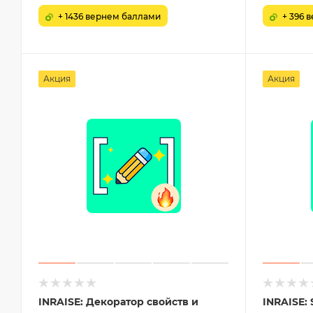
+ 1436 вернем баллами
+ 396 
Акция
Акция
INRAISE: Декоратор свойств и
INRAISE: