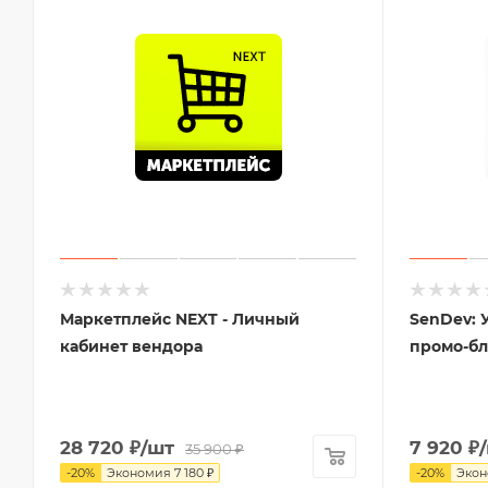
Маркетплейс NEXT - Личный
SenDev: 
кабинет вендора
промо-б
28 720
₽
/шт
7 920
₽
35 900
₽
-
20
%
Экономия
7 180
₽
-
20
%
Эко