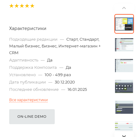
Характеристики
Подходящие редакции
—
Старт, Стандарт,
Малый бизнес, Бизнес, Интернет-магазин +
CRM
Адаптивность
—
Да
Поддержка Композита
—
Да
Установлено
—
100 - 499 раз
Дата публикации
—
30.12.2020
Последнее обновление
—
16.01.2025
Все характеристики
ON-LINE DEMO