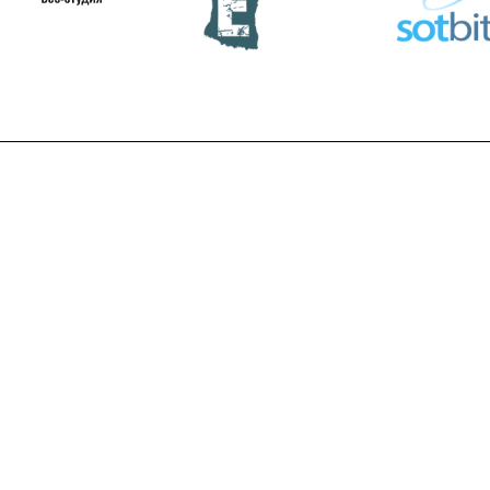
Cookie-баннер по 152-ФЗ с
ПрофиCRM: Вс
доказательством согласия и
лендингов Са
Ы
support@g-i-t.ru
блокировкой скриптов
7 425
₽
/шт
1 600
₽
9 900
-
25
%
/шт
2 000
₽
Экономия
2 475
₽
-
20
%
Экономия
400
₽
В КОРЗИ
В КОРЗИНУ
+ 371.25 вер
+ 80 вернем баллами