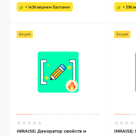
+ 1436 вернем баллами
+ 396 
Акция
Акция
INRAISE: Декоратор свойств и
INRAISE: