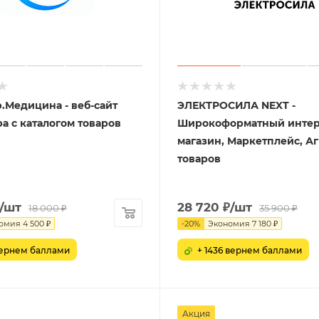
p.Медицина - веб-сайт
ЭЛЕКТРОСИЛА NEXT -
а с каталогом товаров
Широкоформатный интер
магазин, Маркетплейс, А
товаров
/шт
28 720
₽
/шт
18 000
₽
35 900
₽
омия
4 500
₽
-
20
%
Экономия
7 180
₽
вернем баллами
+ 1436 вернем баллами
Акция