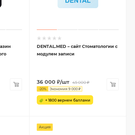
газин
DENTAL.MED – сайт Стоматологии с
ого
модулем записи
36 000
₽
/шт
45 000
₽
-
20
%
Экономия
9 000
₽
+ 1800 вернем баллами
Акция