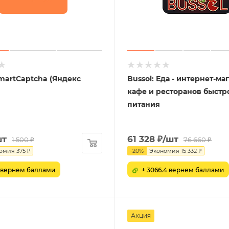
martCaptcha (Яндекс
Bussol: Еда - интернет-ма
кафе и ресторанов быстр
питания
шт
61 328
₽
/шт
1 500
₽
76 660
₽
омия
375
₽
-
20
%
Экономия
15 332
₽
5 вернем баллами
+ 3066.4 вернем баллами
Акция