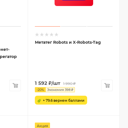
Метатег Robots и X-Robots-Tag
нет-
грегатор
1 592
₽
/шт
1 990
₽
-
20
%
Экономия
398
₽
+ 79.6 вернем баллами
Акция