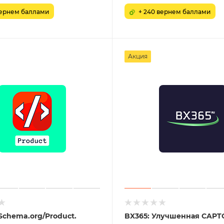
вернем баллами
+ 240 вернем баллами
Акция
 Schema.org/Product.
BX365: Улучшенная CAPTC