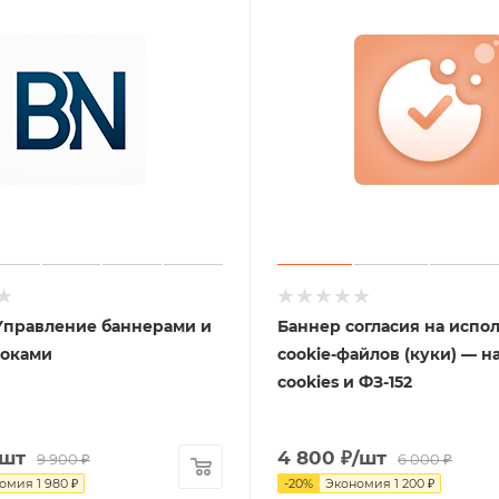
Управление баннерами и
Баннер согласия на испо
локами
cookie-файлов (куки) — н
cookies и ФЗ-152
/шт
4 800
₽
/шт
9 900
₽
6 000
₽
номия
1 980
₽
-
20
%
Экономия
1 200
₽