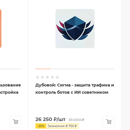
льзование
Дубовой: Сигма - защита трафика и
астройка
контроль ботов с ИИ советником
26 250
₽
/шт
35 000
₽
-
25
%
Экономия
8 750
₽