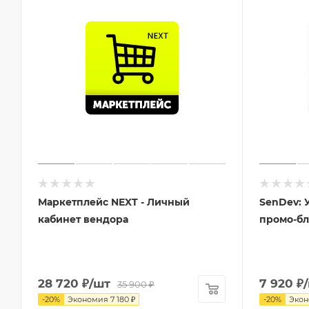
Маркетплейс NEXT - Личный
SenDev: 
кабинет вендора
промо-б
28 720
₽
/шт
7 920
₽
35 900
₽
-
20
%
Экономия
7 180
₽
-
20
%
Эко