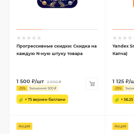
Прогрессивные скидки: Скидка на
Yandex S
каждую N-ную штуку товара
Капча)
1 500
₽
/шт
1 125
₽
/
2 000
₽
-
25
%
Экономия
500
₽
-
25
%
Экон
+ 75 вернем баллами
+ 56.2
Акция
Акция