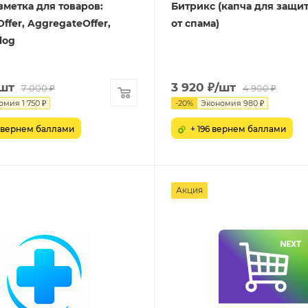
метка для товаров:
Битрикс (капча для защи
Offer, AggregateOffer,
от спама)
log
/шт
3 920
₽
/шт
7 000
₽
4 900
₽
омия
1 750
₽
-
20
%
Экономия
980
₽
5 вернем баллами
+ 196 вернем баллами
Акция