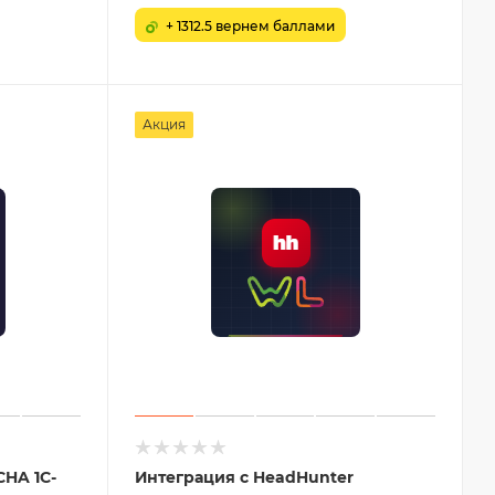
+ 1312.5 вернем баллами
Акция
HA 1С-
Интеграция с HeadHunter