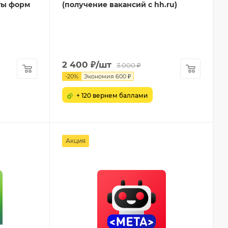
ты форм
(получение вакансий с hh.ru)
2 400
₽
/шт
3 000
₽
-
20
%
Экономия
600
₽
+ 120 вернем баллами
Акция