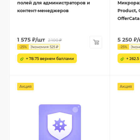
полей для администраторов и
Микрораз
контент-менеджеров
Product, 
OfferCata
1 575
₽
/шт
5 250
₽
2 100
₽
-
25
%
Экономия
525
₽
-
25
%
Экон
+ 78.75 вернем баллами
+ 262.
Акция
Акция