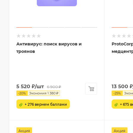
Антивирус: поиск вирусов и
ProtoCor
троянов
медцентр
5 520
₽
/шт
13 500
₽
6 900
₽
-
20
%
Экономия
1 380
₽
-
25
%
Экон
+ 276 вернем баллами
+ 675 
Акция
Акция