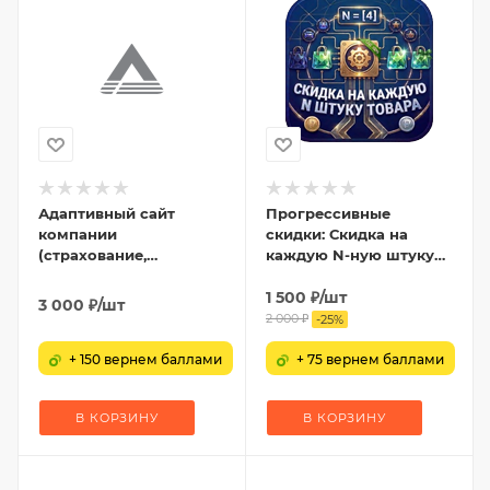
Адаптивный сайт
Прогрессивные
компании
скидки: Скидка на
(страхование,
каждую N-ную штуку
консалтинг,
товара
юридические услуги,
1 500
₽
/шт
3 000
₽
/шт
бухгалтерские услуги)
2 000
₽
-
25
%
+ 150 вернем баллами
+ 75 вернем баллами
В КОРЗИНУ
В КОРЗИНУ