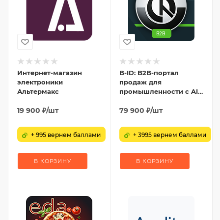
Интернет-магазин
B-ID: B2B-портал
электроники
продаж для
Альтермакс
промышленности с AI-
разбором
19 900
₽
/шт
спецификаций,
79 900
₽
/шт
заявками и КП
+ 995 вернем баллами
+ 3995 вернем баллами
В КОРЗИНУ
В КОРЗИНУ