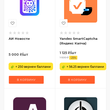
АИ Новости
Yandex SmartCaptcha
(Яндекс Капча)
1 125
₽
/шт
5 000
₽
/шт
1 500
₽
-
25
%
+ 250 вернем баллами
+ 56.25 вернем баллами
В КОРЗИНУ
В КОРЗИНУ