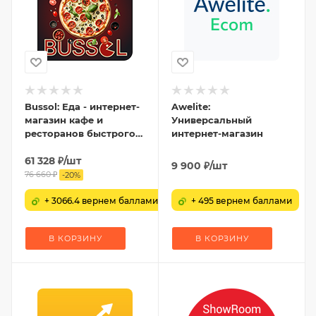
Bussol: Еда - интернет-
Awelite:
магазин кафе и
Универсальный
ресторанов быстрого
интернет-магазин
питания
61 328
₽
/шт
9 900
₽
/шт
76 660
₽
-
20
%
+ 3066.4 вернем баллами
+ 495 вернем баллами
В КОРЗИНУ
В КОРЗИНУ