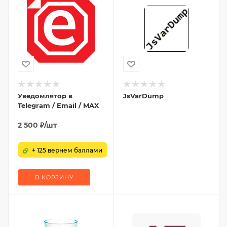
Уведомлятор в
JsVarDump
Telegram / Email / MAX
2 500
₽
/шт
+ 125 вернем баллами
В КОРЗИНУ