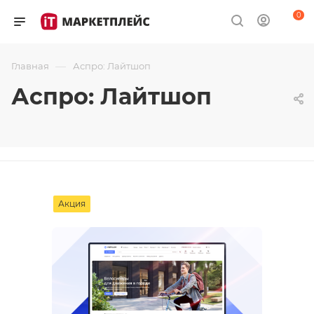
0
—
Главная
Аспро: Лайтшоп
Аспро: Лайтшоп
Акция