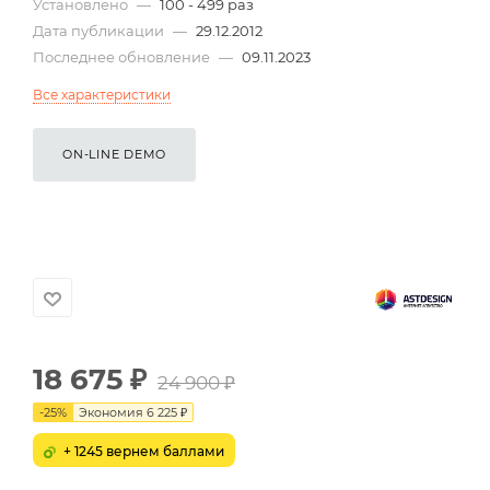
Установлено
—
100 - 499 раз
Дата публикации
—
29.12.2012
Последнее обновление
—
09.11.2023
Все характеристики
ON-LINE DEMO
18 675
₽
24 900
₽
-
25
%
Экономия
6 225
₽
+ 1245 вернем баллами