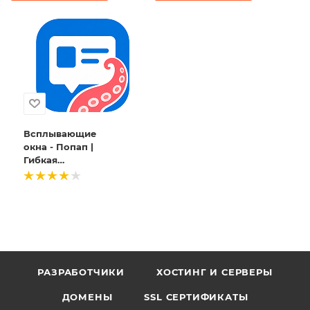
страницах
сайта
рекламные
видеовиджеты
Всплывающие
окна - Попап |
Гибкая
настройка и
персонализация
| интеграция с
Октопус CDP
РАЗРАБОТЧИКИ
ХОСТИНГ И СЕРВЕРЫ
ДОМЕНЫ
SSL СЕРТИФИКАТЫ