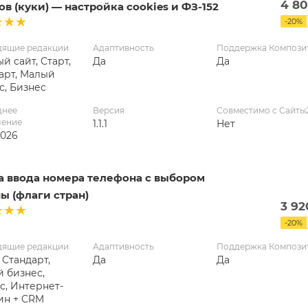
4 8
в (куки) — настройка cookies и ФЗ-152
-
20
%
дящие редакции
Адаптивность
Поддержка Компози
й сайт, Старт,
Да
Да
арт, Малый
с, Бизнес
днее
Версия
Совместимо с Сайты
ление
1.1.1
Нет
2026
а ввода номера телефона с выбором
ы (флаги стран)
3 92
-
20
%
дящие редакции
Адаптивность
Поддержка Компози
 Стандарт,
Да
Да
 бизнес,
с, Интернет-
ин + CRM