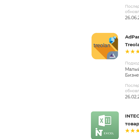
После
обнов
26.06.
AdPa
Treol
Подхо
Малый
Бизне
После
обнов
26.02.
INTEC
товар