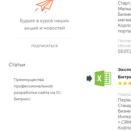
Старт,
Малый
Бизне
магаз
Будьте в курсе наших
Корп
акций и новостей
порта
После
обнов
ПОДПИСАТЬСЯ
03.07.
Статьи
Экспо
Битр
Преимущества
профессиональной
разработки сайта на 1С-
Подхо
Битрикс
Первы
Станд
бизне
Интер
+ CRM
Корп