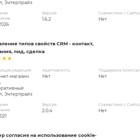
л, Энтерпрайз
днее
Версия
Совместимо с Сайты
ление
1.6.2
Нет
2026
ление типов свойств CRM - контакт,
ния, лид, сделка
дящие редакции
Адаптивность
Поддержка Компози
нет-магазин
Нет
Нет
,
оративный
л, Энтерпрайз
днее
Версия
Совместимо с Сайты
ление
2.0.4
Нет
2021
р согласия на использование cookie-