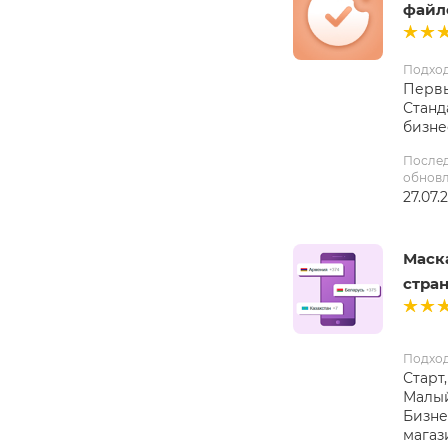
файло
Подхо
Первы
Станд
бизне
После
обнов
27.07.
Маск
стран
Подхо
Старт,
Малый
Бизне
магаз