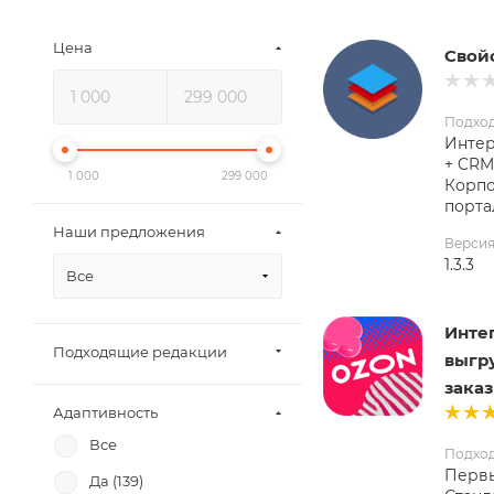
Цена
Свой
Подхо
Интер
+ CRM
1 000
299 000
Корп
порта
Наши предложения
Верси
1.3.3
Все
Интег
Подходящие редакции
выгру
зака
Адаптивность
Все
Подхо
Первы
Да (
139
)