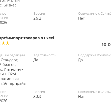
арт, Малый
с, Бизнес
днее
Версия
Совместимо с Сайты
ление
2.9.2
Нет
2026
рт/Импорт товаров в Excel
10 
дящие редакции
Адаптивность
Поддержка Компози
 Стандарт,
Да
Да
 бизнес,
с, Интернет-
ин + CRM,
оративный
л, Энтерпрайз
днее
Версия
Совместимо с Сайты
ление
3.3.3
Нет
2026