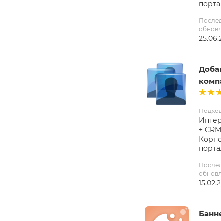
порта
После
обнов
25.06.
Добав
компа
Подхо
Интер
+ CRM
Корп
порта
После
обнов
15.02.
Банне