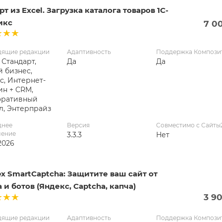
т из Excel. Загрузка каталога товаров 1С-
икс
7 0
дящие редакции
Адаптивность
Поддержка Компози
 Стандарт,
Да
Да
 бизнес,
с, Интернет-
ин + CRM,
оративный
л, Энтерпрайз
днее
Версия
Совместимо с Сайты
ление
3.3.3
Нет
2026
x SmartCaptcha: Защитите ваш сайт от
 и ботов (Яндекс, Captcha, капча)
3 9
дящие редакции
Адаптивность
Поддержка Компози