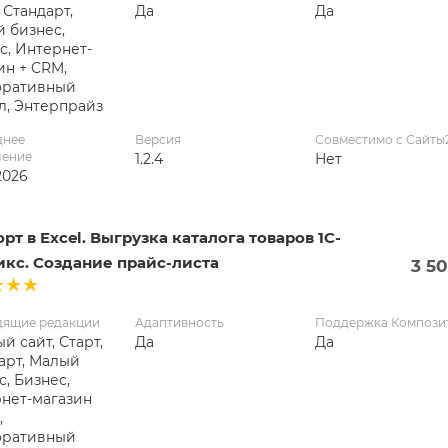
 Стандарт,
Да
Да
 бизнес,
с, Интернет-
ин + CRM,
оративный
л, Энтерпрайз
днее
Версия
Совместимо с Сайты
ление
1.2.4
Нет
2026
рт в Excel. Выгрузка каталога товаров 1С-
икс. Создание прайс-листа
3 5
дящие редакции
Адаптивность
Поддержка Компози
й сайт, Старт,
Да
Да
арт, Малый
с, Бизнес,
нет-магазин
,
оративный