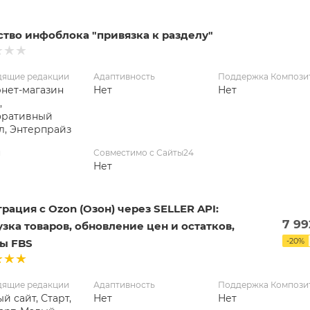
ство инфоблока "привязка к разделу"
дящие редакции
Адаптивность
Поддержка Компози
нет-магазин
Нет
Нет
,
оративный
л, Энтерпрайз
я
Совместимо с Сайты24
Нет
рация с Ozon (Озон) через SELLER API:
7 99
зка товаров, обновление цен и остатков,
-
20
%
зы FBS
дящие редакции
Адаптивность
Поддержка Компози
й сайт, Старт,
Нет
Нет