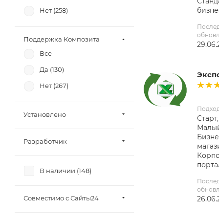
Станд
бизне
Нет (
258
)
После
обнов
Поддержка Композита
29.06.
Все
Да (
130
)
Экспо
Нет (
267
)
Подхо
Установлено
Старт,
Малый
Бизне
Разработчик
магаз
Корп
порта
В наличии (
148
)
После
обнов
Совместимо с Сайты24
26.06.