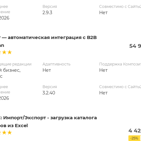
днее
Версия
Совместимо с Сайты
ление
2.9.3
Нет
2026
r — автоматическая интеграция с B2B
an
54 
дящие редакции
Адаптивность
Поддержка Компози
 бизнес,
Нет
Нет
с
днее
Версия
Совместимо с Сайты
ление
3.2.40
Нет
2026
: Импорт/Экспорт - загрузка каталога
ов из Excel
4 42
-
25
%