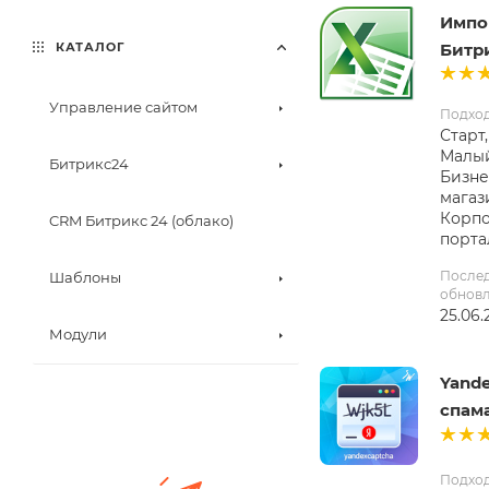
Импор
Битр
КАТАЛОГ
Управление сайтом
Подхо
Старт,
Малый
Битрикс24
Бизне
магаз
Корп
CRM Битрикс 24 (облако)
порта
После
Шаблоны
обнов
25.06.
Модули
Yande
спама
Подхо