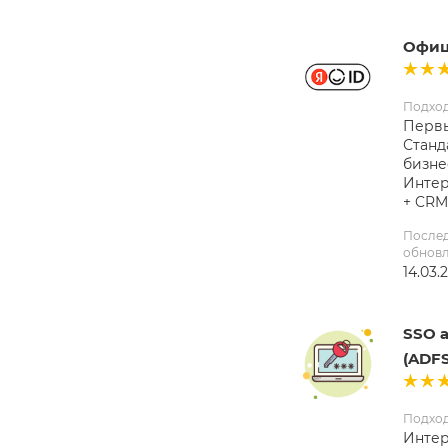
Офиц
Подхо
Первы
Станд
бизне
Интер
+ CRM
После
обнов
14.03.
SSO 
(ADFS
Подхо
Интер