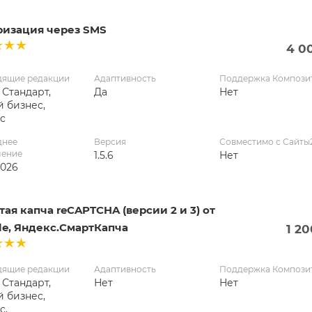
ризация через SMS
4 0
дящие редакции
Адаптивность
Поддержка Компози
 Стандарт,
Да
Нет
 бизнес,
с
днее
Версия
Совместимо с Сайты
ление
1.5.6
Нет
2026
ая капча reCAPTCHA (версии 2 и 3) от
le, Яндекс.СмартКапча
1 2
дящие редакции
Адаптивность
Поддержка Компози
 Стандарт,
Нет
Нет
 бизнес,
с,