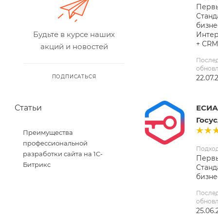
Первы
Станд
бизне
Будьте в курсе наших
Интер
+ CRM
акций и новостей
После
обнов
22.07.
ПОДПИСАТЬСЯ
ЕСИА 
Статьи
Госу
Преимущества
профессиональной
Подхо
разработки сайта на 1С-
Первы
Битрикс
Станд
бизне
После
обнов
25.06.