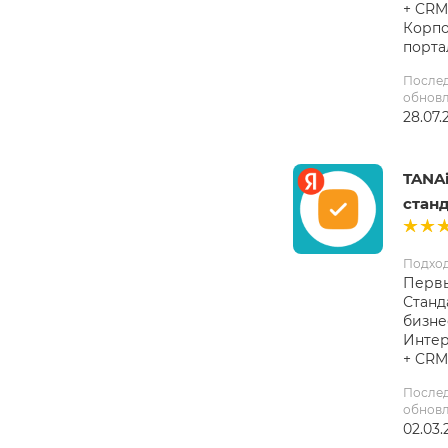
+ CRM
Корп
порта
После
обнов
28.07.
TANAi
станд
Подхо
Первы
Станд
бизне
Интер
+ CRM
После
обнов
02.03.