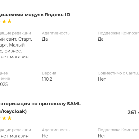
иальный модуль Яндекс ID
дящие редакции
Адаптивность
Поддержка Компози
й сайт, Старт,
Да
Да
арт, Малый
с, Бизнес,
нет-магазин
днее
Версия
Совместимо с Сайты
ление
1.10.2
Нет
2025
авторизация по протоколу SAML
/Keycloak)
261
дящие редакции
Адаптивность
Поддержка Компози
нет-магазин
Нет
Нет