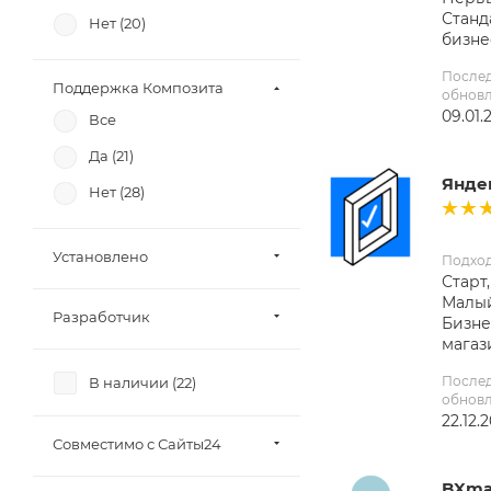
Станд
Нет (
20
)
бизне
После
Поддержка Композита
обнов
09.01.
Все
Да (
21
)
Янде
Нет (
28
)
Установлено
Подхо
Старт,
Малый
Разработчик
Бизне
магаз
После
В наличии (
22
)
обнов
22.12.
Совместимо с Сайты24
BXma