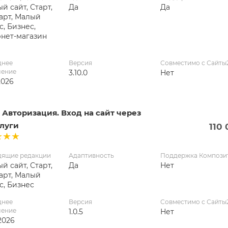
й сайт, Старт,
Да
Да
арт, Малый
с, Бизнес,
нет-магазин
днее
Версия
Совместимо с Сайты
ление
3.10.0
Нет
2026
Авторизация. Вход на сайт через
слуги
110
дящие редакции
Адаптивность
Поддержка Компози
й сайт, Старт,
Да
Нет
арт, Малый
с, Бизнес
днее
Версия
Совместимо с Сайты
ление
1.0.5
Нет
2026