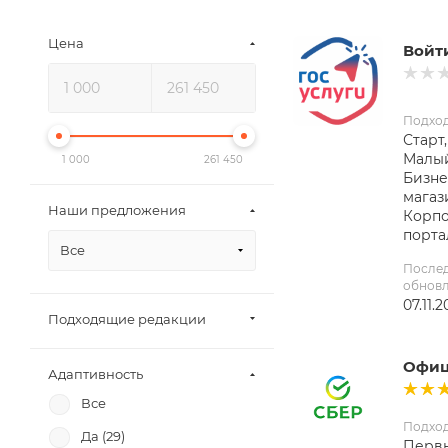
Цена
Войти
Подхо
Старт,
Малый
1 000
261 450
Бизне
магаз
Наши предложения
Корп
порта
Все
После
обнов
07.11.
Подходящие редакции
Офиц
Адаптивность
Все
Подхо
Да (
29
)
Первы