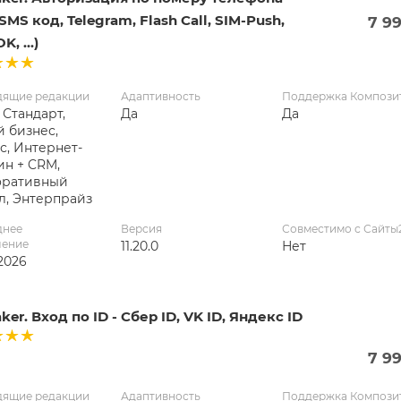
SMS код, Telegram, Flash Call, SIM-Push,
7 9
, ...)
дящие редакции
Адаптивность
Поддержка Компози
 Стандарт,
Да
Да
 бизнес,
с, Интернет-
ин + CRM,
оративный
л, Энтерпрайз
днее
Версия
Совместимо с Сайты
ление
11.20.0
Нет
2026
er. Вход по ID - Сбер ID, VK ID, Яндекс ID
7 9
дящие редакции
Адаптивность
Поддержка Компози