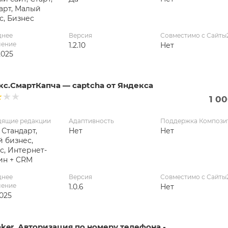
арт, Малый
с, Бизнес
днее
Версия
Совместимо с Сайты
ление
1.2.10
Нет
2025
кс.СмартКапча — captcha от Яндекса
1 0
дящие редакции
Адаптивность
Поддержка Компози
 Стандарт,
Нет
Нет
 бизнес,
с, Интернет-
ин + CRM
днее
Версия
Совместимо с Сайты
ление
1.0.6
Нет
2025
ker. Авторизация по номеру телефона -