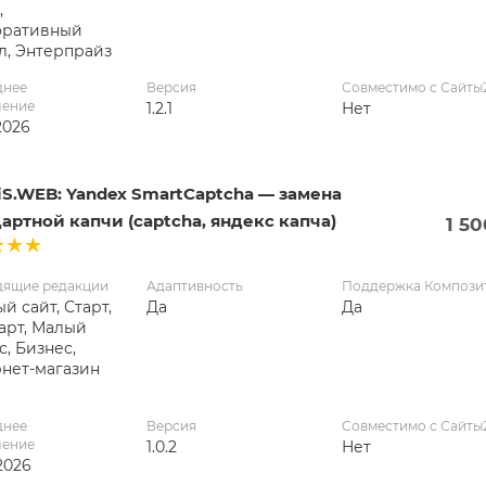
,
оративный
л, Энтерпрайз
днее
Версия
Совместимо с Сайты
ление
1.2.1
Нет
2026
S.WEB: Yandex SmartCaptcha — замена
артной капчи (captcha, яндекс капча)
1 5
дящие редакции
Адаптивность
Поддержка Компози
й сайт, Старт,
Да
Да
арт, Малый
с, Бизнес,
нет-магазин
днее
Версия
Совместимо с Сайты
ление
1.0.2
Нет
2026