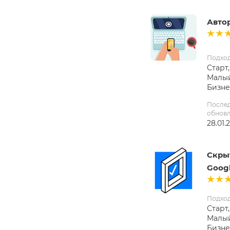
Авто
Подхо
Старт,
Малый
Бизне
После
обнов
28.01.
Скрыт
Goog
Подхо
Старт,
Малый
Бизне