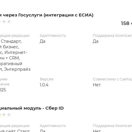
 через Госуслуги (интеграция с ЕСИА)
158
дящие редакции
Адаптивность
Поддержка Компози
 Стандарт,
Да
Да
 бизнес,
с, Интернет-
ин + CRM,
оративный
л, Энтерпрайз
днее
Версия
Совместимо с Сайты
ление
1.0.4
Нет
2025
иальный модуль - Сбер ID
дящие редакции
Адаптивность
Поддержка Компози
й сайт, Старт,
Да
Нет