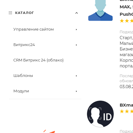
MAX, 
КАТАЛОГ
PushOK
Управление сайтом
Подхо
Старт,
Малый
Битрикс24
Бизне
магаз
Корп
CRM Битрикс 24 (облако)
порта
Шаблоны
После
обнов
03.08.
Модули
BXmak
Подхо