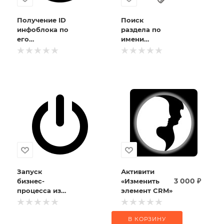
Получение ID
Поиск
инфоблока по
раздела по
его
имени
символьному
(активити)
коду
(активити)
Запуск
Активити
3 000
₽
бизнес-
«Изменить
процесса из
элемент CRM»
другого
бизнес-
процесса
В КОРЗИНУ