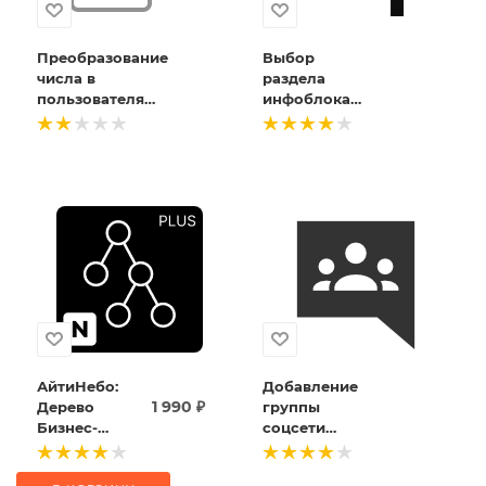
Преобразование
Выбор
числа в
раздела
пользователя
инфоблока
(активити)
(активити)
АйтиНебо:
Добавление
1 990
₽
Дерево
группы
Бизнес-
соцсети
процессов -
(активити)
Ваш