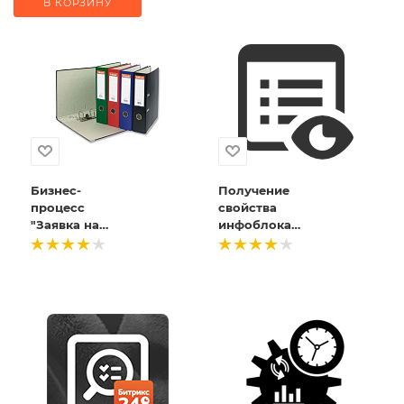
навигатор в
В КОРЗИНУ
мире CRM
Бизнес-
Получение
процесс
свойства
"Заявка на
инфоблока
оплату счета"
(активити)