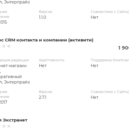
л, Энтерпрайз
днее
Версия
Совместимо с Сайты
ление
1.1.0
Нет
2015
с CRM контакта и компании (активити)
1 9
дящие редакции
Адаптивность
Поддержка Компози
нет-магазин
Нет
Нет
,
оративный
л, Энтерпрайз
днее
Версия
Совместимо с Сайты
ление
2.7.1
Нет
2017
и Экстранет