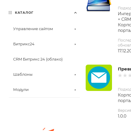
Подхо
КАТАЛОГ
Интер
+ CRM
Корп
Управление сайтом
порта
После
Битрикс24
обнов
17.12.2
CRM Битрикс 24 (облако)
Прев
Шаблоны
Модули
Подхо
Корп
порта
Верси
1.0.0