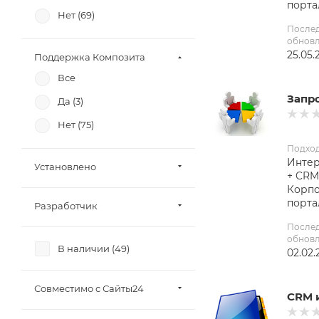
порта
Нет (
69
)
После
обнов
25.05.
Поддержка Композита
Все
Запро
Да (
3
)
Нет (
75
)
Подхо
Интер
Установлено
+ CRM
Корп
порта
Разработчик
После
обнов
В наличии (
49
)
02.02.
Совместимо с Сайты24
CRM 