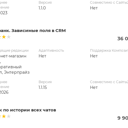
днее
Версия
Совместимо с Сайты
ление
1.1.0
Нет
2023
ранк. Зависимые поля в CRM
36 
дящие редакции
Адаптивность
Поддержка Компози
нет-магазин
Нет
Нет
,
оративный
л, Энтерпрайз
днее
Версия
Совместимо с Сайты
ление
1.1.15
Нет
2026
 по истории всех чатов
9 9