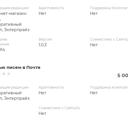
дящие редакции
Адаптивность
Поддержка Компози
нет-магазин
Нет
Нет
,
оративный
л, Энтерпрайз
днее
Версия
Совместимо с Сайты
ление
1.0.3
Нет
014
ью писем в Почте
5 0
дящие редакции
Адаптивность
Поддержка Компози
оративный
Нет
Нет
л, Энтерпрайз
я
Совместимо с Сайты24
Нет