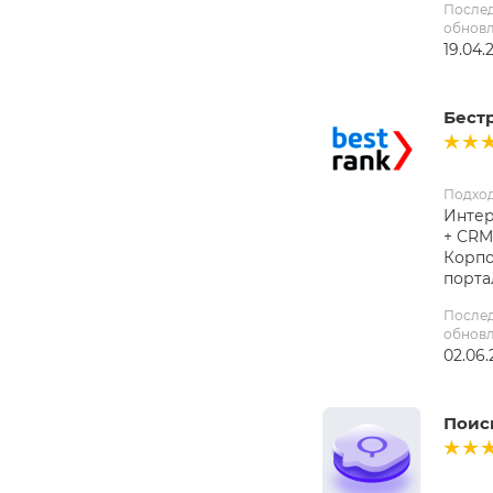
После
обнов
19.04.
Бест
Подхо
Интер
+ CRM
Корп
порта
После
обнов
02.06.
Поиск