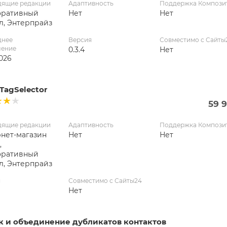
дящие редакции
Адаптивность
Поддержка Компози
оративный
Нет
Нет
л, Энтерпрайз
днее
Версия
Совместимо с Сайты
ление
0.3.4
Нет
2026
TagSelector
59 
дящие редакции
Адаптивность
Поддержка Компози
нет-магазин
Нет
Нет
,
оративный
л, Энтерпрайз
я
Совместимо с Сайты24
Нет
к и объединение дубликатов контактов