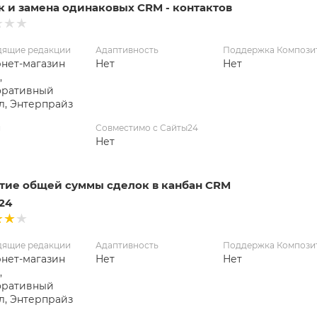
к и замена одинаковых CRM - контактов
дящие редакции
Адаптивность
Поддержка Компози
нет-магазин
Нет
Нет
,
оративный
л, Энтерпрайз
я
Совместимо с Сайты24
Нет
тие общей суммы сделок в канбан CRM
x24
дящие редакции
Адаптивность
Поддержка Компози
нет-магазин
Нет
Нет
,
оративный
л, Энтерпрайз