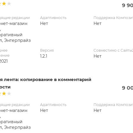
9 9
дящие редакции
Адаптивность
Поддержка Компози
нет-магазин
Нет
Нет
,
оративный
л, Энтерпрайз
днее
Версия
Совместимо с Сайты
ление
1.2.1
Нет
2021
я лента: копирование в комментарий
ости
9 0
дящие редакции
Адаптивность
Поддержка Компози
нет-магазин
Нет
Нет
,
оративный
л, Энтерпрайз