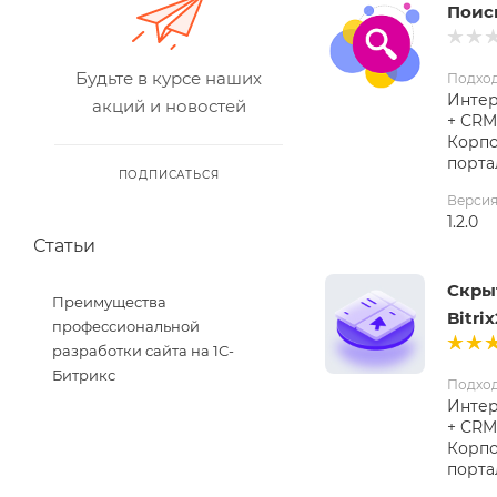
Поис
Будьте в курсе наших
Подхо
Интер
акций и новостей
+ CRM
Корп
порта
ПОДПИСАТЬСЯ
Верси
1.2.0
Статьи
Скры
Преимущества
Bitri
профессиональной
разработки сайта на 1С-
Битрикс
Подхо
Интер
+ CRM
Корп
порта