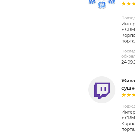
Подхо
Интер
+ CRM
Корп
порта
После
обнов
24.09.
Жива
сущн
Подхо
Интер
+ CRM
Корп
порта