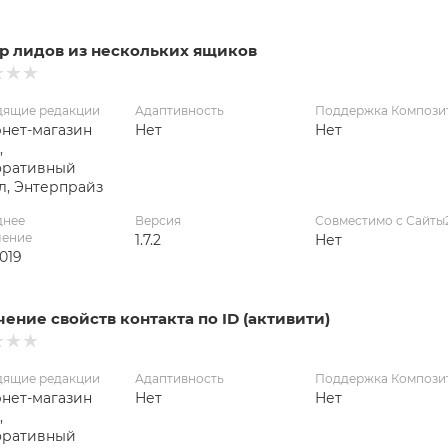
р лидов из нескольких ящиков
дящие редакции
Адаптивность
Поддержка Компози
нет-магазин
Нет
Нет
,
оративный
л, Энтерпрайз
днее
Версия
Совместимо с Сайты
ление
1.7.2
Нет
2019
ение свойств контакта по ID (активити)
дящие редакции
Адаптивность
Поддержка Компози
нет-магазин
Нет
Нет
,
оративный