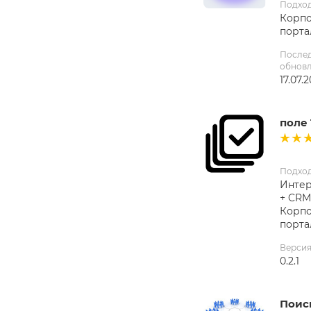
Подхо
Корп
порта
После
обнов
17.07.
поле 
Подхо
Интер
+ CRM
Корп
порта
Верси
0.2.1
Поис