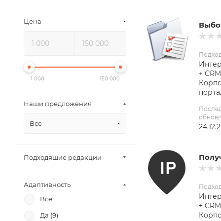
Цена
Выбо
Подхо
Интер
+ CRM
1 000
150 000
Корп
порта
Наши предложения
После
обнов
Все
24.12.
Получ
Подходящие редакции
Адаптивность
Подхо
Интер
Все
+ CRM
Корп
Да (
9
)