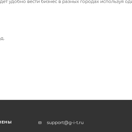
ет удобно вести бизнес в разных городах используя од
д.
МЕНЫ
support@g-i-t.ru