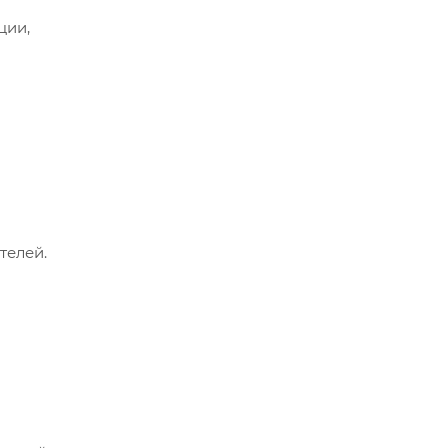
ции,
телей.