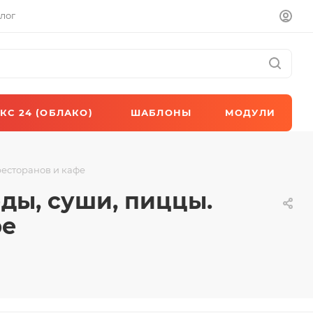
лог
КС 24 (ОБЛАКО)
ШАБЛОНЫ
МОДУЛИ
ресторанов и кафе
еды, суши, пиццы.
фе