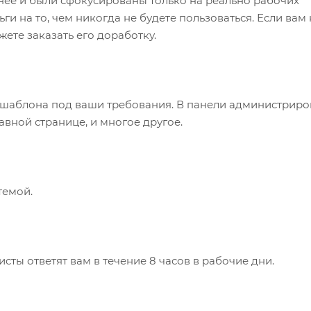
нее и были сфокусированы только на реально рабочих
ги на то, чем никогда не будете пользоваться. Если вам
ете заказать его доработку.
 шаблона под ваши требования. В панели администриро
авной странице, и многое другое.
темой.
ты ответят вам в течение 8 часов в рабочие дни.