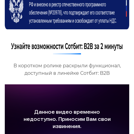
В коротком ролике раскрыли функционал,
доступный в линейке Сотбит: B2B