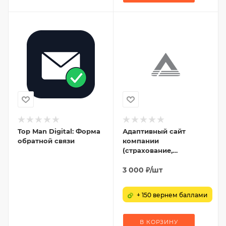
Top Man Digital: Форма
Адаптивный сайт
обратной связи
компании
(страхование,
консалтинг,
юридические услуги,
3 000
₽
/шт
бухгалтерские услуги)
+ 150 вернем баллами
В КОРЗИНУ