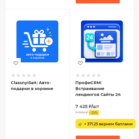
ClassnyiSait: Авто-
ПрофиCRM:
подарки в корзине
Встраивание
лендингов Сайты 24
7 425
₽
/шт
9 900
₽
-
25
%
+ 371.25 вернем баллами