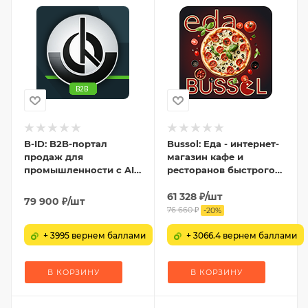
B-ID: B2B-портал
Bussol: Еда - интернет-
продаж для
магазин кафе и
промышленности с AI-
ресторанов быстрого
разбором
питания
спецификаций,
61 328
₽
/шт
79 900
₽
/шт
заявками и КП
76 660
₽
-
20
%
+ 3995 вернем баллами
+ 3066.4 вернем баллами
В КОРЗИНУ
В КОРЗИНУ