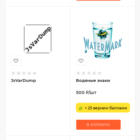
JsVarDump
Водяные знаки
500
₽
/шт
+ 25 вернем баллами
В КОРЗИНУ