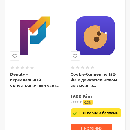
Deputy –
Cookie-баннер по 152-
персональный
ФЗ с доказательством
одностраничный сайт с
согласия и
магазином
блокировкой скриптов
1 600
₽
/шт
2 000
₽
-
20
%
+ 80 вернем баллами
В КОРЗИНУ