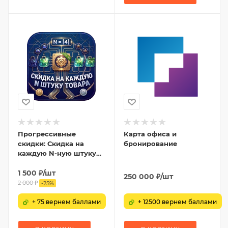
Прогрессивные
Карта офиса и
скидки: Скидка на
бронирование
каждую N-ную штуку
товара
1 500
₽
/шт
250 000
₽
/шт
2 000
₽
-
25
%
+ 75 вернем баллами
+ 12500 вернем баллами