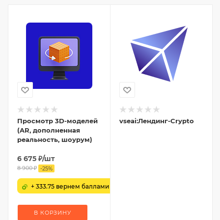
Просмотр 3D-моделей
vseai:Лендинг-Crypto
(AR, дополненная
реальность, шоурум)
6 675
₽
/шт
8 900
₽
-
25
%
+ 333.75 вернем баллами
В КОРЗИНУ